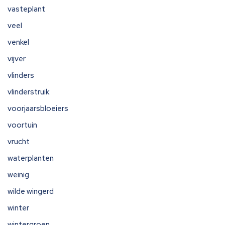
vasteplant
veel
venkel
vijver
vlinders
vlinderstruik
voorjaarsbloeiers
voortuin
vrucht
waterplanten
weinig
wilde wingerd
winter
wintergroen