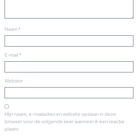
Naam
*
E-mail
*
Website
Mijn naam, e-mailadres en website opslaan in deze
browser voor de volgende keer wanneer ik een reactie
plaats.