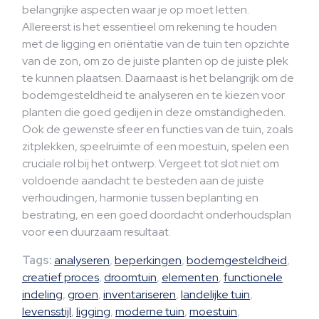
belangrijke aspecten waar je op moet letten.
Allereerst is het essentieel om rekening te houden
met de ligging en oriëntatie van de tuin ten opzichte
van de zon, om zo de juiste planten op de juiste plek
te kunnen plaatsen. Daarnaast is het belangrijk om de
bodemgesteldheid te analyseren en te kiezen voor
planten die goed gedijen in deze omstandigheden.
Ook de gewenste sfeer en functies van de tuin, zoals
zitplekken, speelruimte of een moestuin, spelen een
cruciale rol bij het ontwerp. Vergeet tot slot niet om
voldoende aandacht te besteden aan de juiste
verhoudingen, harmonie tussen beplanting en
bestrating, en een goed doordacht onderhoudsplan
voor een duurzaam resultaat.
Tags:
analyseren
,
beperkingen
,
bodemgesteldheid
,
creatief proces
,
droomtuin
,
elementen
,
functionele
indeling
,
groen
,
inventariseren
,
landelijke tuin
,
levensstijl
,
ligging
,
moderne tuin
,
moestuin
,