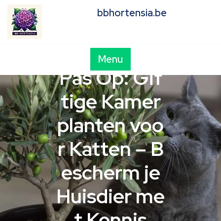
Skip
bbhortensia.be
to
content
Menu
Pas Op: Gif
tige Kamer
planten voo
r Katten – B
escherm je
Huisdier me
t Kennis