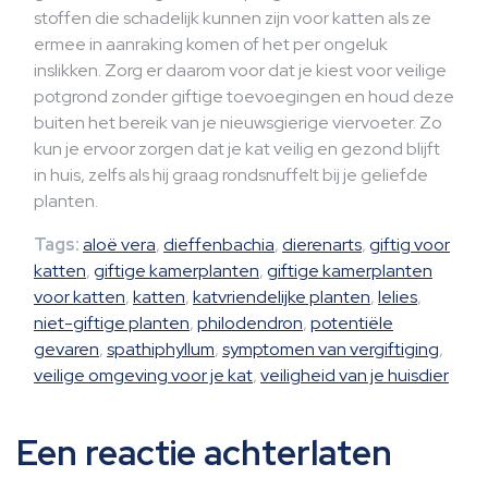
stoffen die schadelijk kunnen zijn voor katten als ze
ermee in aanraking komen of het per ongeluk
inslikken. Zorg er daarom voor dat je kiest voor veilige
potgrond zonder giftige toevoegingen en houd deze
buiten het bereik van je nieuwsgierige viervoeter. Zo
kun je ervoor zorgen dat je kat veilig en gezond blijft
in huis, zelfs als hij graag rondsnuffelt bij je geliefde
planten.
Tags:
aloë vera
,
dieffenbachia
,
dierenarts
,
giftig voor
katten
,
giftige kamerplanten
,
giftige kamerplanten
voor katten
,
katten
,
katvriendelijke planten
,
lelies
,
niet-giftige planten
,
philodendron
,
potentiële
gevaren
,
spathiphyllum
,
symptomen van vergiftiging
,
veilige omgeving voor je kat
,
veiligheid van je huisdier
Een reactie achterlaten