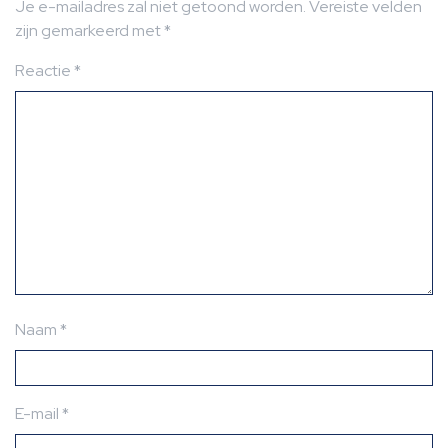
Je e-mailadres zal niet getoond worden.
Vereiste velden
zijn gemarkeerd met
*
Reactie
*
Naam
*
E-mail
*