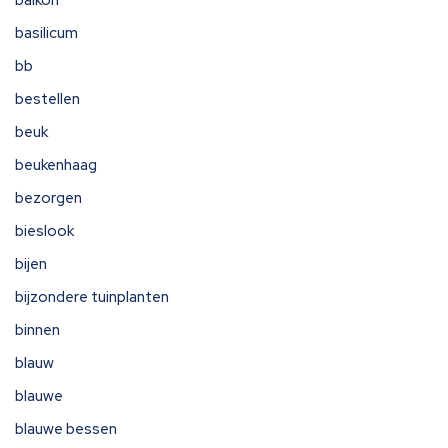
balkon
basilicum
bb
bestellen
beuk
beukenhaag
bezorgen
bieslook
bijen
bijzondere tuinplanten
binnen
blauw
blauwe
blauwe bessen