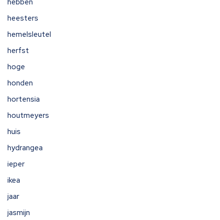
hebben
heesters
hemelsleutel
herfst
hoge
honden
hortensia
houtmeyers
huis
hydrangea
ieper
ikea
jaar
jasmijn