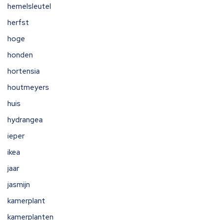
hemelsleutel
herfst
hoge
honden
hortensia
houtmeyers
huis
hydrangea
ieper
ikea
jaar
jasmijn
kamerplant
kamerplanten