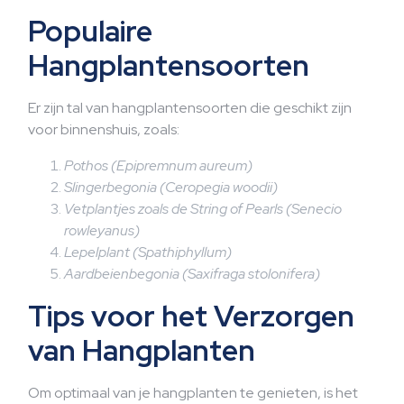
Populaire
Hangplantensoorten
Er zijn tal van hangplantensoorten die geschikt zijn
voor binnenshuis, zoals:
Pothos (Epipremnum aureum)
Slingerbegonia (Ceropegia woodii)
Vetplantjes zoals de String of Pearls (Senecio
rowleyanus)
Lepelplant (Spathiphyllum)
Aardbeienbegonia (Saxifraga stolonifera)
Tips voor het Verzorgen
van Hangplanten
Om optimaal van je hangplanten te genieten, is het