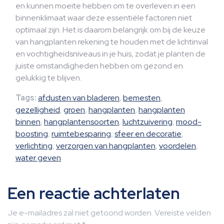
en kunnen moeite hebben om te overleven in een
binnenklimaat waar deze essentiële factoren niet
optimaal zijn. Het is daarom belangrijk om bij de keuze
van hangplanten rekening te houden met de lichtinval
en vochtigheidsniveaus in je huis, zodat je planten de
juiste omstandigheden hebben om gezond en
gelukkig te blijven.
Tags:
afdusten van bladeren
,
bemesten
,
gezelligheid
,
groen
,
hangplanten
,
hangplanten
binnen
,
hangplantensoorten
,
luchtzuivering
,
mood-
boosting
,
ruimtebesparing
,
sfeer en decoratie
,
verlichting
,
verzorgen van hangplanten
,
voordelen
,
water geven
Een reactie achterlaten
Je e-mailadres zal niet getoond worden.
Vereiste velden