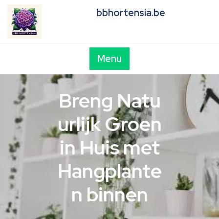
Skip
bbhortensia.be
to
content
Menu
Breng Natu
urlijk Groen
in Huis met
Hangplante
n binnen