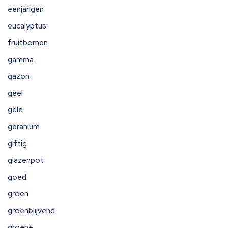
eenjarigen
eucalyptus
fruitbomen
gamma
gazon
geel
gele
geranium
giftig
glazenpot
goed
groen
groenblijvend
groene