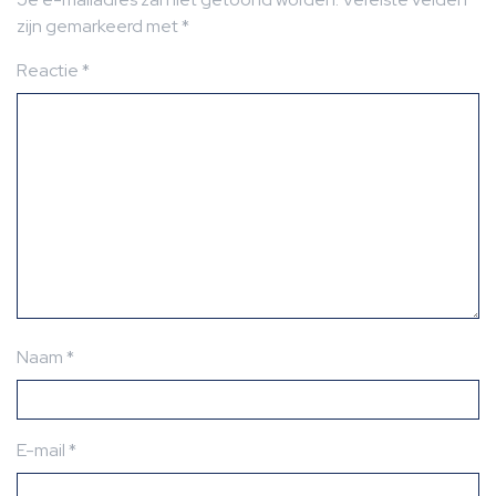
zijn gemarkeerd met
*
Reactie
*
Naam
*
E-mail
*