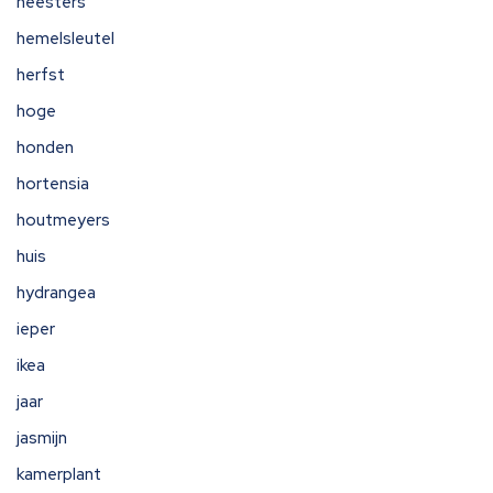
heesters
hemelsleutel
herfst
hoge
honden
hortensia
houtmeyers
huis
hydrangea
ieper
ikea
jaar
jasmijn
kamerplant