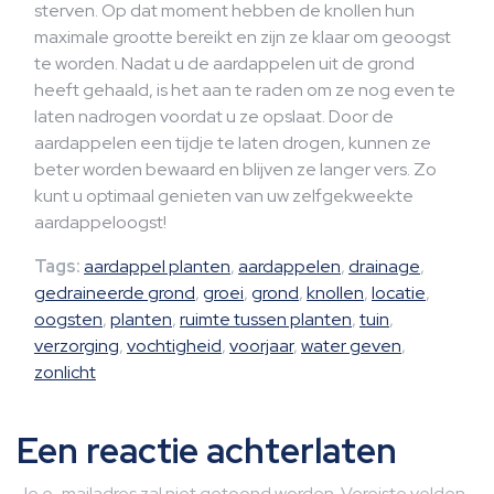
sterven. Op dat moment hebben de knollen hun
maximale grootte bereikt en zijn ze klaar om geoogst
te worden. Nadat u de aardappelen uit de grond
heeft gehaald, is het aan te raden om ze nog even te
laten nadrogen voordat u ze opslaat. Door de
aardappelen een tijdje te laten drogen, kunnen ze
beter worden bewaard en blijven ze langer vers. Zo
kunt u optimaal genieten van uw zelfgekweekte
aardappeloogst!
Tags:
aardappel planten
,
aardappelen
,
drainage
,
gedraineerde grond
,
groei
,
grond
,
knollen
,
locatie
,
oogsten
,
planten
,
ruimte tussen planten
,
tuin
,
verzorging
,
vochtigheid
,
voorjaar
,
water geven
,
zonlicht
Een reactie achterlaten
Je e-mailadres zal niet getoond worden.
Vereiste velden