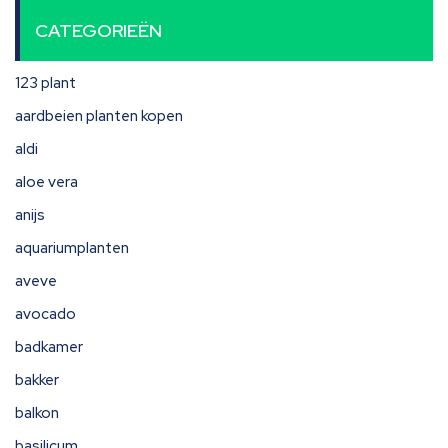
CATEGORIEËN
123 plant
aardbeien planten kopen
aldi
aloe vera
anijs
aquariumplanten
aveve
avocado
badkamer
bakker
balkon
basilicum