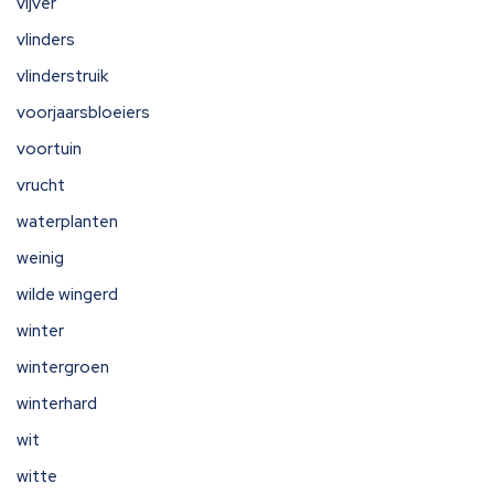
vijver
vlinders
vlinderstruik
voorjaarsbloeiers
voortuin
vrucht
waterplanten
weinig
wilde wingerd
winter
wintergroen
winterhard
wit
witte