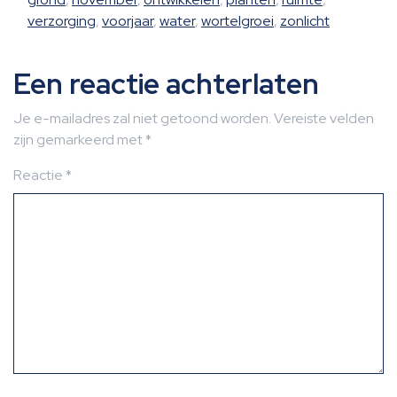
verzorging
,
voorjaar
,
water
,
wortelgroei
,
zonlicht
Een reactie achterlaten
Je e-mailadres zal niet getoond worden.
Vereiste velden
zijn gemarkeerd met
*
Reactie
*