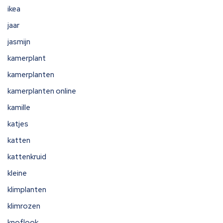
ikea
jaar
jasmijn
kamerplant
kamerplanten
kamerplanten online
kamille
katjes
katten
kattenkruid
kleine
klimplanten
klimrozen
knoflook