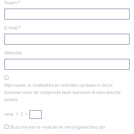
Naam
*
E-mail
*
Website
Mijn naam, e-mailadres en website opslaan in deze
browser voor de volgende keer wanneer ik een reactie
plaats.
nine
×
2
=
Stuur mij een e-mail als er vervolgreacties zijn.