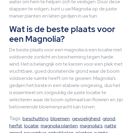
water om hem te helpen zich te vestigen. Door deze
stappen te volgen, kunt u uw Magnolia op de juiste
manier planten en laten gedijen in uw tuin.
Wat is de beste plaats voor
een Magnolia?
De beste plaats voor een magnolia is een locatie met
voldoende zonlicht en bescherming tegen harde
wind. Het is belangrijk om te kiezen voor een plek met
vruchtbare, goed doorlatende grond waar de boom
voldoende ruimte heeft om te groeien. Magnolia’s
gedijen het beste in een stabiele omgeving, dus het
is essentieel om zorgvuldig de juiste locatie te
selecteren waar de boom optimaal kan floreren en zijn
betoverende bloemenpracht kan tonen.
Tags:
beschutting
,
bloemen
,
gevoeligheid
,
grond
,
herfst
,
locatie
,
magnolia planten
,
magnolia's
,
natte
grond
,
november
,
ontwikkelen
,
planten
,
ruimte
,