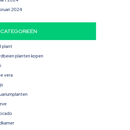
art 2024
bruari 2024
CATEGORIEËN
3 plant
rdbeien planten kopen
i
oe vera
js
uariumplanten
eve
ocado
dkamer