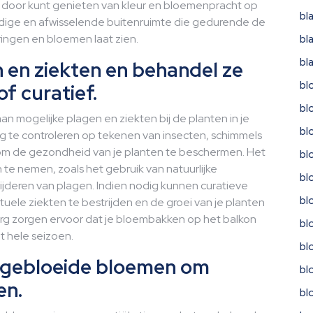
en door kunt genieten van kleur en bloemenpracht op
bl
endige en afwisselende buitenruimte die gedurende de
ingen en bloemen laat zien.
bl
bl
 en ziekten en behandel ze
bl
of curatief.
bl
n mogelijke plagen en ziekten bij de planten in je
bl
 te controleren op tekenen van insecten, schimmels
n om de gezondheid van je planten te beschermen. Het
bl
te nemen, zoals het gebruik van natuurlijke
bl
ijderen van plagen. Indien nodig kunnen curatieve
bl
le ziekten te bestrijden en de groei van je planten
rg zorgen ervoor dat je bloembakken op het balkon
bl
t hele seizoen.
bl
itgebloeide bloemen om
bl
en.
bl