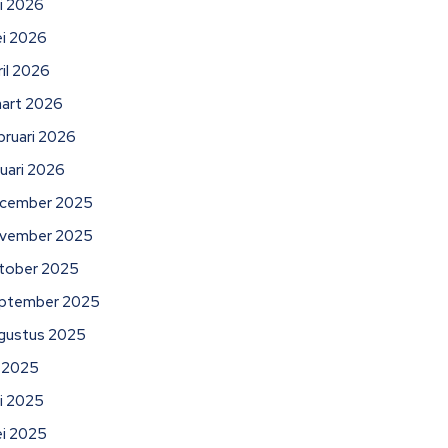
ni 2026
i 2026
ril 2026
art 2026
bruari 2026
nuari 2026
cember 2025
vember 2025
tober 2025
ptember 2025
gustus 2025
li 2025
ni 2025
i 2025