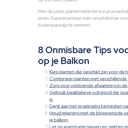
Met de juiste plantenselectie kun je jouw b
leven. Experimenteer met verschillende comb
buitenparadijs te creëren!
8 Onmisbare Tips vo
op je Balkon
Kies planten die geschikt zijn voor de
Combineer planten met verschillende g
Zorg voor voldoende afwatering in d
Gebruik kwalitatieve potgrond die goe
is.
Denk aan het regelmatig bemesten van
Houd rekening met de bloeiperiode van
je balkon.
Let op eventuele plagen en ziekten en