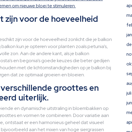
emen om nieuwe bloei te stimuleren.
ap
ma
t zijn voor de hoeveelheid
fe
ja
eschikt zijn voor de hoeveelheid zonlicht die je balkon
de
alkon kun je opteren voor planten zoals petunia’s,
lle zon. Aan de andere kant, als je balkon
no
, hosta’s en begonia’s goede keuzes die beter gedijen
ok
e houden met de lichtomstandigheden op je balkon bij
se
orgen dat ze optimaal groeien en bloeien.
au
verschillende groottes en
ju
rd uiterlijk.
ju
eiende en dynamische uitstraling in bloembakken op
me
groottes en vormen te combineren. Door variatie aan
ze, ontstaat er een harmonieus geheel dat visueel
ap
enk bijvoorbeeld aan het mixen van hoge siergrassen