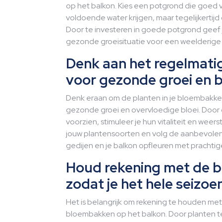
op het balkon. Kies een potgrond die goed 
voldoende water krijgen, maar tegelijkertij
Door te investeren in goede potgrond geef j
gezonde groeisituatie voor een weelderige 
Denk aan het regelmati
voor gezonde groei en b
Denk eraan om de planten in je bloembakke
gezonde groei en overvloedige bloei. Door
voorzien, stimuleer je hun vitaliteit en wee
jouw plantensoorten en volg de aanbevolen
gedijen en je balkon opfleuren met prachti
Houd rekening met de bl
zodat je het hele seizoe
Het is belangrijk om rekening te houden met
bloembakken op het balkon. Door planten t