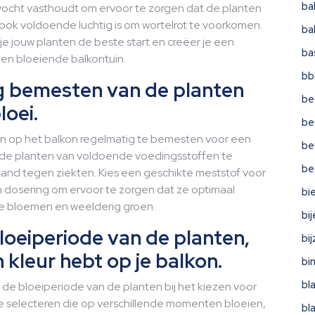
ba
vocht vasthoudt om ervoor te zorgen dat de planten
d ook voldoende luchtig is om wortelrot te voorkomen.
ba
e jouw planten de beste start en creëer je een
ba
en bloeiende balkontuin.
bb
g bemesten van de planten
be
loei.
be
n op het balkon regelmatig te bemesten voor een
be
 de planten van voldoende voedingsstoffen te
be
rstand tegen ziekten. Kies een geschikte meststof voor
 dosering om ervoor te zorgen dat ze optimaal
bi
ge bloemen en weelderig groen.
bi
oeiperiode van de planten,
bi
n kleur hebt op je balkon.
bi
bl
 de bloeiperiode van de planten bij het kiezen voor
e selecteren die op verschillende momenten bloeien,
bl