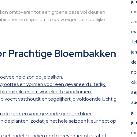
ju
me
alkon omtoveren tot een groene oase vol kleur en
inaties en stijlen om zo jouw eigen persoonlijke
ap
ma
fe
or Prachtige Bloembakken
ja
de
no
 hoeveelheid zon op je balkon.
ok
roottes en vormen voor een gevarieerd uiterlijk.
e bloembakken om wortelrot te voorkomen.
se
d vocht vasthoudt en tegelijkertijd voldoende luchtig
au
ju
 de planten voor gezonde groei en bloei.
 de planten, zodat je het hele seizoen kleur hebt op
ju
me
 behandel ze indien nodig preventief of curatief.