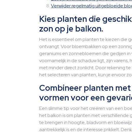
Verwijder regelmatig uitgebloeide blo
Kies planten die geschik
zon op je balkon.
Het is essentieel om planten te kiezen die g
ontvangt. Voor bloembakken op een zonnig b
geraniums en zonnebloemen die gedijen in vo
voornamelijk in de schaduw ligt, zijn varens
met minder direct zonlicht. Door rekening t
het selecteren van planten, kun je ervoor z
Combineer planten met 
vormen voor een gevariee
Een slimme tip voor het creëren van een bo
het balkon is om planten met verschillende 
te brengen in hoogte, bladvorm en bloeiwij
aantrekkelijk is en de interesse prikkelt. D