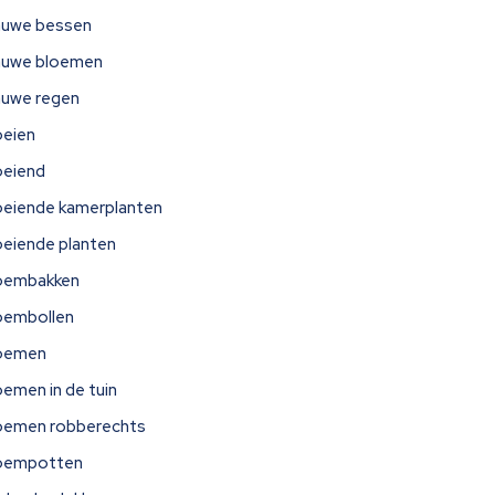
auwe bessen
auwe bloemen
auwe regen
oeien
oeiend
oeiende kamerplanten
oeiende planten
oembakken
oembollen
oemen
oemen in de tuin
oemen robberechts
oempotten