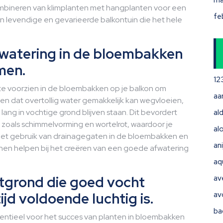
ma
mbineren van klimplanten met hangplanten voor een
fe
een levendige en gevarieerde balkontuin die het hele
watering in de bloembakken
men.
12
te voorzien in de bloembakken op je balkon om
aa
en dat overtollig water gemakkelijk kan wegvloeien,
lang in vochtige grond blijven staan. Dit bevordert
ald
oals schimmelvorming en wortelrot, waardoor je
al
 Het gebruik van drainagegaten in de bloembakken en
ani
nnen helpen bij het creëren van een goede afwatering
aq
otgrond die goed vocht
av
ijd voldoende luchtig is.
av
ba
sentieel voor het succes van planten in bloembakken