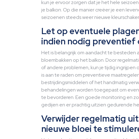
kun je ervoor zorgen dat je het hele seizo
je balkon. Op die manier creëer je een lev
seizoenen steeds weer nieuwe kleurschaker
Let op eventuele plagen
indien nodig preventief 
Het is belangrijk om aandacht te besteden aa
bloembakken op het balkon. Door regelmatig
of andere problemen, kun je tijdig ingrijpe
is aan te raden om preventieve maatregelen 
bestrijdingsmiddelen of het handmatig verw
behandelingen worden toegepast om eventue
te bevorderen. Een goede monitoring en zo
gedijen en er prachtig uitzien gedurende he
Verwijder regelmatig u
nieuwe bloei te stimuler