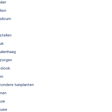
kker
lkon
silicum
stellen
uk
ukenhaag
zorgen
eslook
jen
jzondere tuinplanten
nnen
auw
auwe