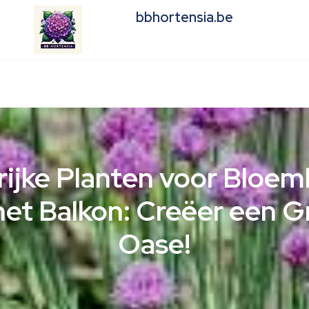
bbhortensia.be
rijke Planten voor Bloe
het Balkon: Creëer een 
Oase!