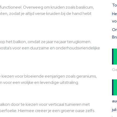
To
k functioneel. Overweeg om kruiden zoals basilicum,
en, zodat je altijd verse kruiden bij de hand hebt
He
vo
On
Br
op het balkon, omdat ze jaar na jaar terugkomen.
 hosta’s voor een duurzame en onderhoudsvriendelijke
Ge
e kiezen voor bloeiende eenjarigen zoals geraniums,
en voor een vrolijke en levendige uitstraling.
au
alkon door te kiezen voor verticaal tuinieren met
ju
mperfoelie. Hiermee creëer je een groene oase zelfs