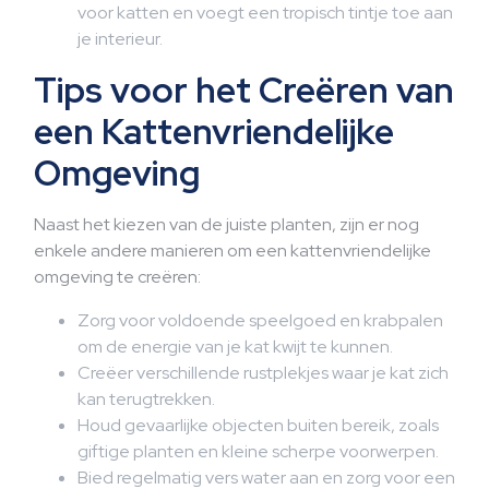
voor katten en voegt een tropisch tintje toe aan
je interieur.
Tips voor het Creëren van
een Kattenvriendelijke
Omgeving
Naast het kiezen van de juiste planten, zijn er nog
enkele andere manieren om een kattenvriendelijke
omgeving te creëren:
Zorg voor voldoende speelgoed en krabpalen
om de energie van je kat kwijt te kunnen.
Creëer verschillende rustplekjes waar je kat zich
kan terugtrekken.
Houd gevaarlijke objecten buiten bereik, zoals
giftige planten en kleine scherpe voorwerpen.
Bied regelmatig vers water aan en zorg voor een