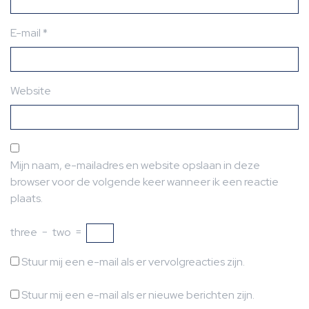
E-mail
*
Website
Mijn naam, e-mailadres en website opslaan in deze
browser voor de volgende keer wanneer ik een reactie
plaats.
three
−
two
=
Stuur mij een e-mail als er vervolgreacties zijn.
Stuur mij een e-mail als er nieuwe berichten zijn.