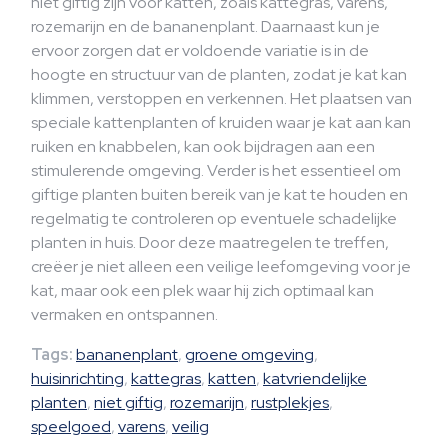
niet giftig zijn voor katten, zoals kattegras, varens,
rozemarijn en de bananenplant. Daarnaast kun je
ervoor zorgen dat er voldoende variatie is in de
hoogte en structuur van de planten, zodat je kat kan
klimmen, verstoppen en verkennen. Het plaatsen van
speciale kattenplanten of kruiden waar je kat aan kan
ruiken en knabbelen, kan ook bijdragen aan een
stimulerende omgeving. Verder is het essentieel om
giftige planten buiten bereik van je kat te houden en
regelmatig te controleren op eventuele schadelijke
planten in huis. Door deze maatregelen te treffen,
creëer je niet alleen een veilige leefomgeving voor je
kat, maar ook een plek waar hij zich optimaal kan
vermaken en ontspannen.
Tags:
bananenplant
,
groene omgeving
,
huisinrichting
,
kattegras
,
katten
,
katvriendelijke
planten
,
niet giftig
,
rozemarijn
,
rustplekjes
,
speelgoed
,
varens
,
veilig