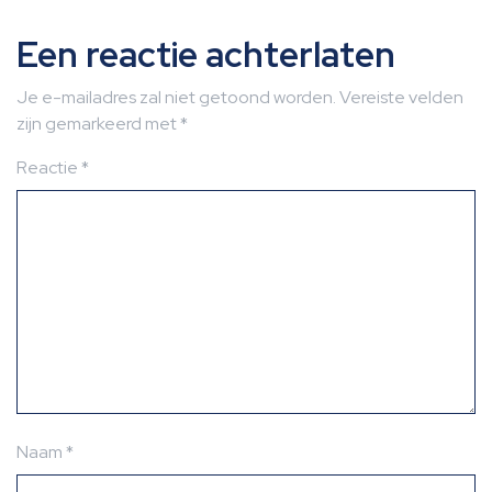
Een reactie achterlaten
Je e-mailadres zal niet getoond worden.
Vereiste velden
zijn gemarkeerd met
*
Reactie
*
Naam
*