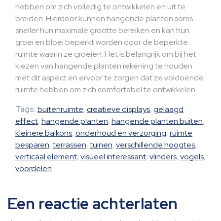
hebben om zich volledig te ontwikkelen en uit te
breiden. Hierdoor kunnen hangende planten soms
sneller hun maximale grootte bereiken en kan hun
groei en bloei beperkt worden door de beperkte
ruimte waarin ze groeien. Het is belangrijk om bij het
kiezen van hangende planten rekening te houden
met dit aspect en ervoor te zorgen dat ze voldoende
ruimte hebben om zich comfortabel te ontwikkelen.
Tags:
buitenruimte
,
creatieve displays
,
gelaagd
effect
,
hangende planten
,
hangende planten buiten
,
kleinere balkons
,
onderhoud en verzorging
,
ruimte
besparen
,
terrassen
,
tuinen
,
verschillende hoogtes
,
verticaal element
,
visueel interessant
,
vlinders
,
vogels
,
voordelen
Een reactie achterlaten