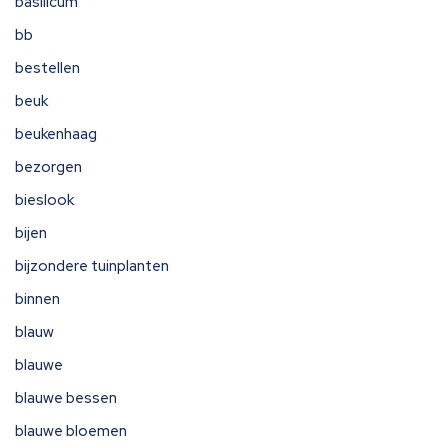
basilicum
bb
bestellen
beuk
beukenhaag
bezorgen
bieslook
bijen
bijzondere tuinplanten
binnen
blauw
blauwe
blauwe bessen
blauwe bloemen