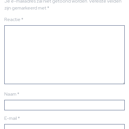
Je e-mailadres zal niet getoond worden.
Vereiste velden
zijn gemarkeerd met
*
Reactie
*
Naam
*
E-mail
*