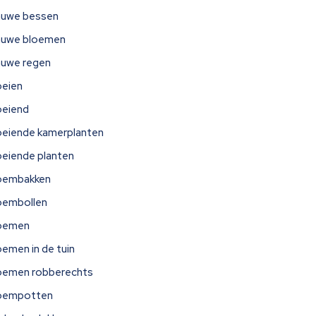
auwe bessen
auwe bloemen
auwe regen
oeien
oeiend
oeiende kamerplanten
oeiende planten
oembakken
oembollen
oemen
oemen in de tuin
oemen robberechts
oempotten