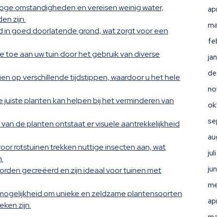
droge omstandigheden en vereisen weinig water,
ap
en zijn.
ma
d in goed doorlatende grond, wat zorgt voor een
fe
e toe aan uw tuin door het gebruik van diverse
ja
de
en op verschillende tijdstippen, waardoor u het hele
no
 juiste planten kan helpen bij het verminderen van
ok
se
van de planten ontstaat er visuele aantrekkelijkheid
au
voor rotstuinen trekken nuttige insecten aan, wat
ju
.
ju
orden gecreëerd en zijn ideaal voor tuinen met
me
e mogelijkheid om unieke en zeldzame plantensoorten
ap
eken zijn.