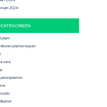
art 2024
bruari 2024
CATEGORIEËN
3 plant
rdbeien planten kopen
i
oe vera
js
uariumplanten
eve
ocado
dkamer