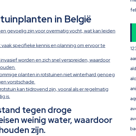
ma
fe
tuinplanten in België
n gevoelig zijn voor overmatig vocht, wat kan leiden
 vaak specifieke kennis en planning om ervoor te
12
aa
invasief worden en zich snel verspreiden, waardoor
houden.
ald
 sommige planten in rotstuinen niet winterhard genoeg
al
gen vorstschade.
ani
stuin kan tijdrovend zijn, vooral als er regelmatig
g is.
aq
estand tegen droge
av
isen weinig water, waardoor
av
houden zijn.
ba