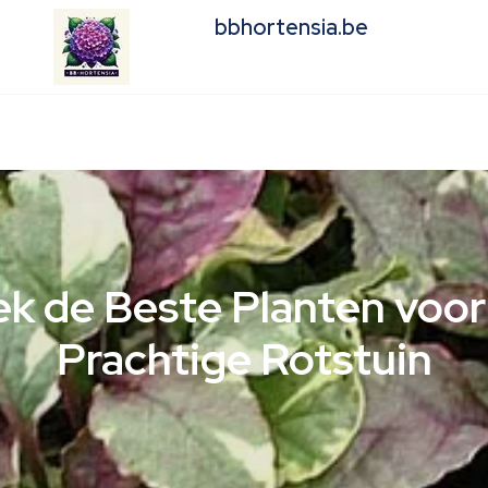
bbhortensia.be
k de Beste Planten voo
Prachtige Rotstuin