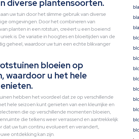
an diverse plantensoorten.
bl
aan uw tuin door het slimme gebruik van diverse
bl
htige omgevingen. Door het combineren van
bl
van planten in een rotstuin, creëert u een boeiend
 uniek is. De variatie in hoogtes en bloeitijden van de
bl
ig geheel, waardoor uw tuin een echte blikvanger
bl
bl
otstuinen bloeien op
bl
n, waardoor u het hele
bl
genieten.
bl
tuinen hebben het voordeel dat ze op verschillende
bl
et hele seizoen kunt genieten van een kleurrijke en
bl
selecteren die op verschillende momenten bloeien,
nruimte die telkens weer verrassend en aantrekkelijk
bl
or dat uw tuin continu evolueert en verandert,
bl
euwe ontdekking kan zijn.