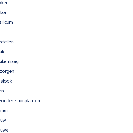
kker
lkon
silicum
stellen
uk
ukenhaag
zorgen
eslook
jen
jzondere tuinplanten
nnen
auw
auwe