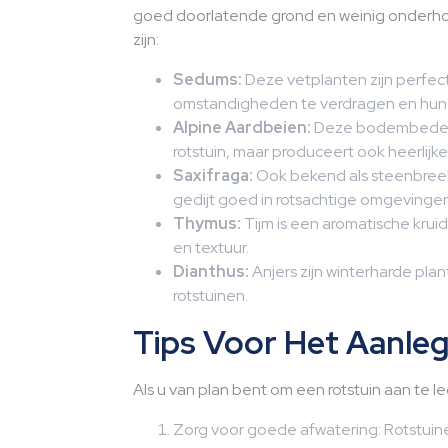
goed doorlatende grond en weinig onderhou
zijn:
Sedums:
Deze vetplanten zijn perfe
omstandigheden te verdragen en hun a
Alpine Aardbeien:
Deze bodembedekke
rotstuin, maar produceert ook heerlijke
Saxifraga:
Ook bekend als steenbreek
gedijt goed in rotsachtige omgevingen
Thymus:
Tijm is een aromatische kruid
en textuur.
Dianthus:
Anjers zijn winterharde pla
rotstuinen.
Tips Voor Het Aanleg
Als u van plan bent om een ​​rotstuin aan te
Zorg voor goede afwatering: Rotstu