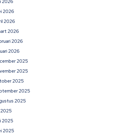
ni 2026
i 2026
ril 2026
art 2026
bruari 2026
nuari 2026
cember 2025
vember 2025
tober 2025
ptember 2025
gustus 2025
li 2025
ni 2025
i 2025