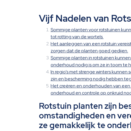
Vijf Nadelen van Rots
Sommige planten voor rotstuinen kunne
tot rotting van de wortels.
Het aanleggen van een rotstuin vereist
zorgen dat de planten goed gedijen.
Sommige planten in rotstuinen kunnen 
onderhoud nodig is om ze in toom te 
In regio’s met strenge winters kunnen
zijn en bescherming nodig hebben te
Het creëren en onderhouden van een rot
onderhoud en controle op onkruid nodi
Rotstuin planten zijn b
omstandigheden en vere
ze gemakkelijk te onder