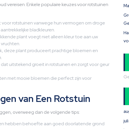
d vereisen. Enkele populaire keuzes voor rotstuinen
Ma
Gr
ct voor rotstuinen vanwege hun vermogen om droge
Ge
antrekkelijke bladkleuren.
Ha
nde plant voegt niet alleen kleur toe aan uw
vo
 vruchten.
, deze plant produceert prachtige bloemen en
.
 dat uitstekend groeit in rotstuinen en zorgt voor geur
Ge
nten met mooie bloemen die perfect zijn voor
gen van Een Rotstuin
au
 leggen, overweeg dan de volgende tips:
ju
inen hebben behoefte aan goed doorlatende grond