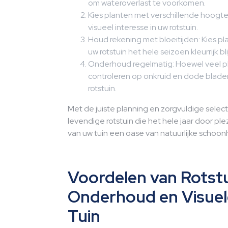
om wateroverlast te voorkomen.
Kies planten met verschillende hoogtes
visueel interesse in uw rotstuin.
Houd rekening met bloeitijden: Kies pl
uw rotstuin het hele seizoen kleurrijk blij
Onderhoud regelmatig: Hoewel veel pl
controleren op onkruid en dode blad
rotstuin.
Met de juiste planning en zorgvuldige selec
levendige rotstuin die het hele jaar door plez
van uw tuin een oase van natuurlijke schoon
Voordelen van Rotstu
Onderhoud en Visuele
Tuin