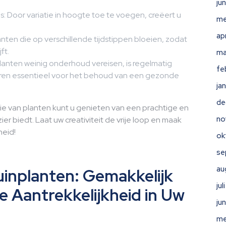
ju
: Door variatie in hoogte toe te voegen, creëert u
me
ap
anten die op verschillende tijdstippen bloeien, zodat
ft.
ma
anten weinig onderhoud vereisen, is regelmatig
fe
eren essentieel voor het behoud van een gezonde
ja
de
tie van planten kunt u genieten van een prachtige en
no
ier biedt. Laat uw creativiteit de vrije loop en maak
heid!
ok
se
au
inplanten: Gemakkelijk
ju
 Aantrekkelijkheid in Uw
ju
me