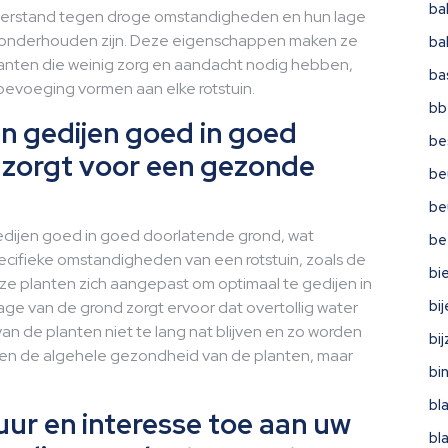
ba
weerstand tegen droge omstandigheden en hun lage
 onderhouden zijn. Deze eigenschappen maken ze
ba
 planten die weinig zorg en aandacht nodig hebben,
ba
toevoeging vormen aan elke rotstuin.
bb
in gedijen goed in goed
be
 zorgt voor een gezonde
be
be
 gedijen goed in goed doorlatende grond, wat
be
ecifieke omstandigheden van een rotstuin, zoals de
bi
e planten zich aangepast om optimaal te gedijen in
bi
ge van de grond zorgt ervoor dat overtollig water
an de planten niet te lang nat blijven en zo worden
bi
leen de algehele gezondheid van de planten, maar
bi
bl
ur en interesse toe aan uw
bl