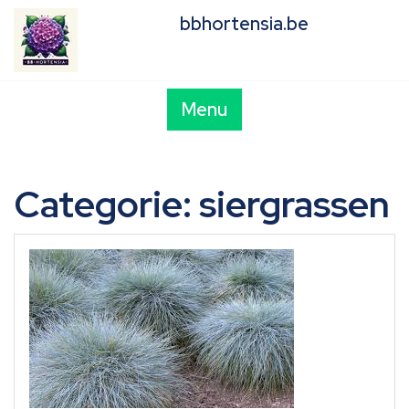
Skip
bbhortensia.be
to
content
Menu
Categorie:
siergrassen