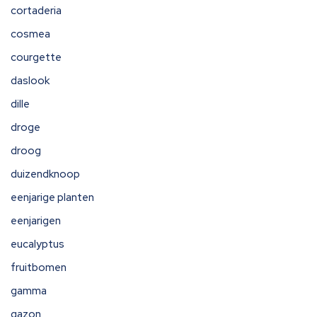
cortaderia
cosmea
courgette
daslook
dille
droge
droog
duizendknoop
eenjarige planten
eenjarigen
eucalyptus
fruitbomen
gamma
gazon