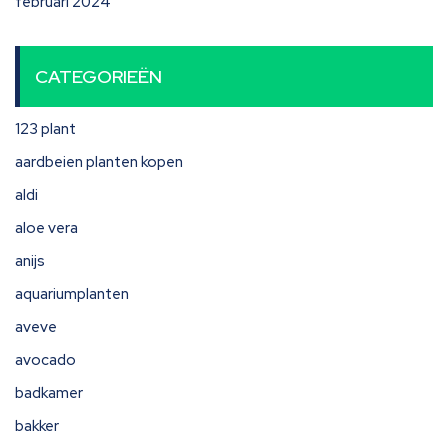
februari 2024
CATEGORIEËN
123 plant
aardbeien planten kopen
aldi
aloe vera
anijs
aquariumplanten
aveve
avocado
badkamer
bakker