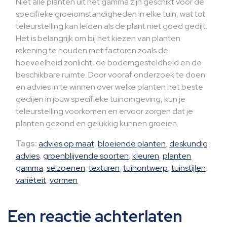
Niet alle planten uit het gamma zijn geschikt voor de
specifieke groeiomstandigheden in elke tuin, wat tot
teleurstelling kan leiden als de plant niet goed gedijt.
Het is belangrijk om bij het kiezen van planten
rekening te houden met factoren zoals de
hoeveelheid zonlicht, de bodemgesteldheid en de
beschikbare ruimte. Door vooraf onderzoek te doen
en advies in te winnen over welke planten het beste
gedijen in jouw specifieke tuinomgeving, kun je
teleurstelling voorkomen en ervoor zorgen dat je
planten gezond en gelukkig kunnen groeien.
Tags:
advies op maat
,
bloeiende planten
,
deskundig
advies
,
groenblijvende soorten
,
kleuren
,
planten
gamma
,
seizoenen
,
texturen
,
tuinontwerp
,
tuinstijlen
,
variëteit
,
vormen
Een reactie achterlaten