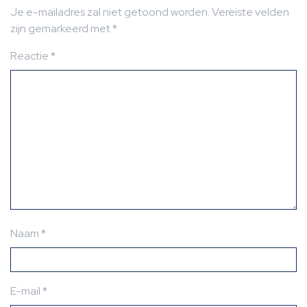
Je e-mailadres zal niet getoond worden.
Vereiste velden
zijn gemarkeerd met
*
Reactie
*
Naam
*
E-mail
*