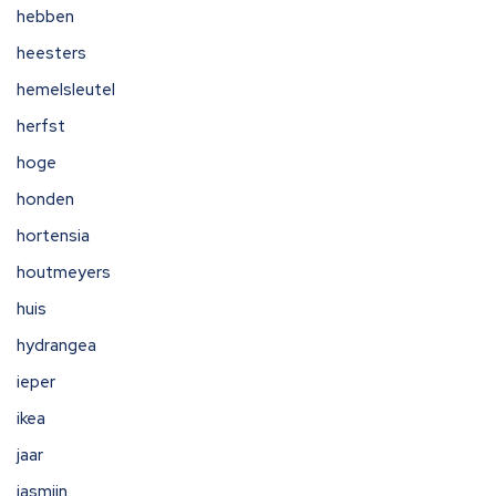
hebben
heesters
hemelsleutel
herfst
hoge
honden
hortensia
houtmeyers
huis
hydrangea
ieper
ikea
jaar
jasmijn