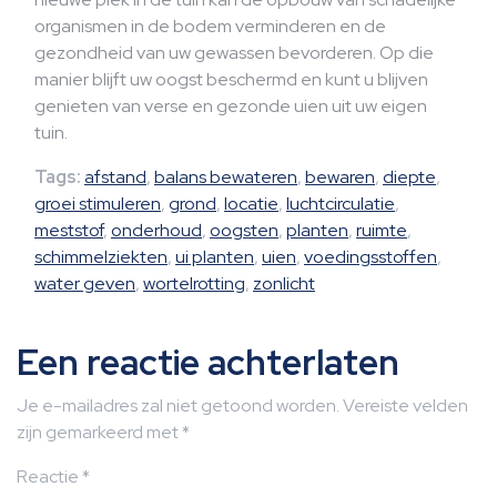
organismen in de bodem verminderen en de
gezondheid van uw gewassen bevorderen. Op die
manier blijft uw oogst beschermd en kunt u blijven
genieten van verse en gezonde uien uit uw eigen
tuin.
Tags:
afstand
,
balans bewateren
,
bewaren
,
diepte
,
groei stimuleren
,
grond
,
locatie
,
luchtcirculatie
,
meststof
,
onderhoud
,
oogsten
,
planten
,
ruimte
,
schimmelziekten
,
ui planten
,
uien
,
voedingsstoffen
,
water geven
,
wortelrotting
,
zonlicht
Een reactie achterlaten
Je e-mailadres zal niet getoond worden.
Vereiste velden
zijn gemarkeerd met
*
Reactie
*