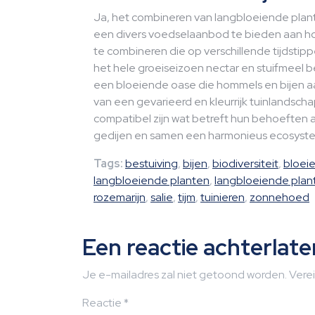
Ja, het combineren van langbloeiende plan
een divers voedselaanbod te bieden aan ho
te combineren die op verschillende tijdstip
het hele groeiseizoen nectar en stuifmeel be
een bloeiende oase die hommels en bijen aant
van een gevarieerd en kleurrijk tuinlandschap
compatibel zijn wat betreft hun behoeften 
gedijen en samen een harmonieus ecosystee
Tags:
bestuiving
,
bijen
,
biodiversiteit
,
bloei
langbloeiende planten
,
langbloeiende plan
rozemarijn
,
salie
,
tijm
,
tuinieren
,
zonnehoed
Een reactie achterlate
Je e-mailadres zal niet getoond worden.
Vere
Reactie
*