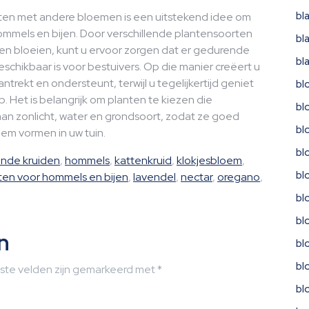
bl
ten met andere bloemen is een uitstekend idee om
mmels en bijen. Door verschillende plantensoorten
bl
pen bloeien, kunt u ervoor zorgen dat er gedurende
bl
schikbaar is voor bestuivers. Op die manier creëert u
rekt en ondersteunt, terwijl u tegelijkertijd geniet
bl
. Het is belangrijk om planten te kiezen die
bl
aan zonlicht, water en grondsoort, zodat ze goed
bl
m vormen in uw tuin.
bl
ende kruiden
,
hommels
,
kattenkruid
,
klokjesbloem
,
bl
ten voor hommels en bijen
,
lavendel
,
nectar
,
oregano
,
bl
bl
n
bl
bl
iste velden zijn gemarkeerd met
*
bl