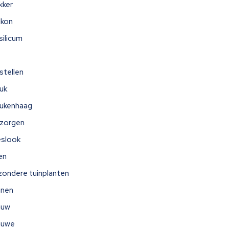
kker
lkon
silicum
stellen
uk
ukenhaag
zorgen
eslook
jen
jzondere tuinplanten
nnen
auw
auwe