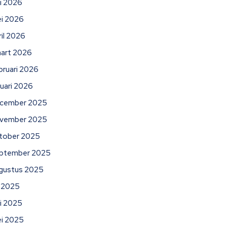
ni 2026
i 2026
ril 2026
art 2026
bruari 2026
nuari 2026
cember 2025
vember 2025
tober 2025
ptember 2025
gustus 2025
li 2025
ni 2025
i 2025