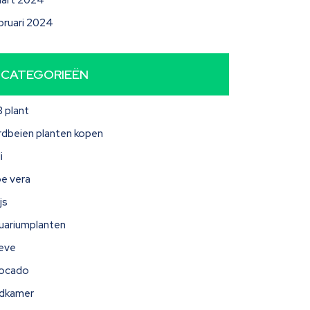
art 2024
bruari 2024
CATEGORIEËN
3 plant
rdbeien planten kopen
i
oe vera
js
uariumplanten
eve
ocado
dkamer