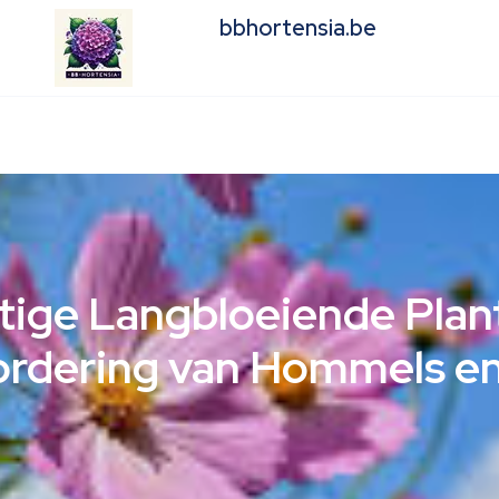
bbhortensia.be
tige Langbloeiende Plan
ordering van Hommels en