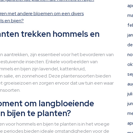
ap
eren met andere bloemen om een divers
ma
s en bijen?
fe
anten trekken hommels en
ja
de
 aantrekken, zijn essentieel voor het bevorderen van
no
bestuivende insecten. Enkele voorbeelden van
ok
mmels en bijen zijn lavendel, kattenkruid,
se
 en salie, en zonnehoed. Deze plantensoorten bieden
t groeiseizoen en zorgen ervoor dat uw tuin een waar
au
ensoorten.
ju
moment om langbloeiende
ju
 bijen te planten?
me
ap
 voor hommels en bijen te planten is in het vroege
 Deze periodes bieden ideale omstandigheden voor de