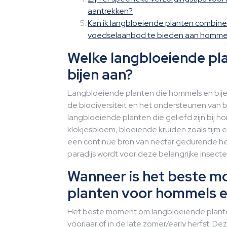
aantrekken?
Kan ik langbloeiende planten combin
voedselaanbod te bieden aan hommel
Welke langbloeiende pl
bijen aan?
Langbloeiende planten die hommels en bijen
de biodiversiteit en het ondersteunen van 
langbloeiende planten die geliefd zijn bij ho
klokjesbloem, bloeiende kruiden zoals tijm
een continue bron van nectar gedurende he
paradijs wordt voor deze belangrijke insect
Wanneer is het beste 
planten voor hommels en
Het beste moment om langbloeiende planten
voorjaar of in de late zomer/early herfst.