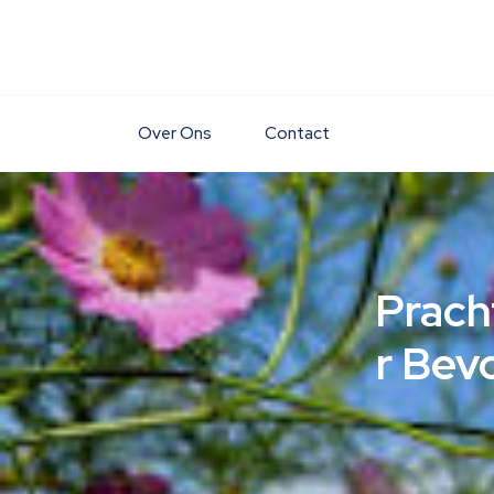
Skip
to
content
Over Ons
Contact
Prach
r Bev