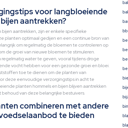
ba
rgingstips voor langbloeiende
ba
bijen aantrekken?
ba
bb
ijen aantrekken, zijn er enkele specifieke
ze planten optimaal gedijen en een continue bron van
be
elangrijk om regelmatig de bloemen te controleren op
be
om de groei van nieuwe bloemen te stimuleren.
 regelmatig water te geven, vooral tijdens droge
be
oende vocht hebben voor een gezonde groei en bloei.
be
eststoffen toe te dienen om de planten van
bi
r deze eenvoudige verzorgingstips in acht te
eiende planten hommels en bijen blijven aantrekken
bi
t behoud van deze belangrijke bestuivers.
bi
lanten combineren met andere
bi
 voedselaanbod te bieden
bl
bl