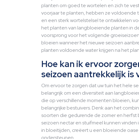
planten om goed te wortelen en zich te vest
voorjaar te planten, hebben ze voldoende 
en een sterk wortelstelsel te ontwikkelen v
het planten van langbloeiende planten in d
voorsprong voor het volgende groeiseizoen 
bloeien wanneer het nieuwe seizoen aanbree
planten voldoende water krijgen na het pla
Hoe kan ik ervoor zorgen
seizoen aantrekkelijk is
Om ervoor te zorgen dat uw tuin het hele sei
belangrijk om een diversiteit aan langbloei
die op verschillende momenten bloeien, ku
belangrijke bestuivers. Denk aan het combi
soorten die gedurende de zomer en herfst 
seizoen nectar en stuifmeel kunnen vinden in
in bloeitijden, creëert u een bloeiende oas
ondersteunen.