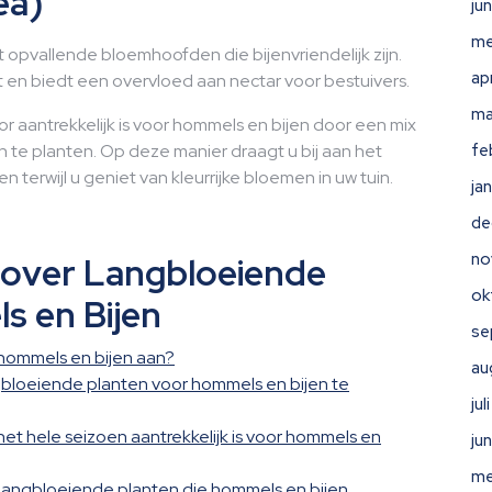
ea)
ju
me
opvallende bloemhoofden die bijenvriendelijk zijn.
ap
t en biedt een overvloed aan nectar voor bestuivers.
ma
r aantrekkelijk is voor hommels en bijen door een mix
te planten. Op deze manier draagt u bij aan het
fe
terwijl u geniet van kleurrijke bloemen in uw tuin.
ja
de
no
 over Langbloeiende
ok
s en Bijen
se
hommels en bijen aan?
au
bloeiende planten voor hommels en bijen te
ju
 het hele seizoen aantrekkelijk is voor hommels en
ju
me
r langbloeiende planten die hommels en bijen