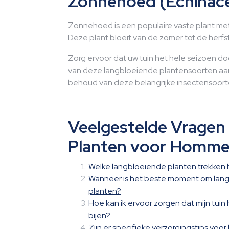
Zonnehoed (Echinac
Zonnehoed is een populaire vaste plant met 
Deze plant bloeit van de zomer tot de herfs
Zorg ervoor dat uw tuin het hele seizoen doo
van deze langbloeiende plantensoorten aan 
behoud van deze belangrijke insectensoorten 
Veelgestelde Vragen
Planten voor Hommel
Welke langbloeiende planten trekken 
Wanneer is het beste moment om lang
planten?
Hoe kan ik ervoor zorgen dat mijn tuin
bijen?
Zijn er specifieke verzorgingstips voo