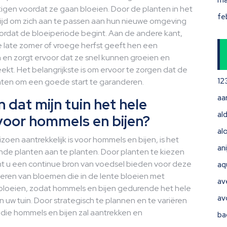
ma
igen voordat ze gaan bloeien. Door de planten in het
fe
tijd om zich aan te passen aan hun nieuwe omgeving
oordat de bloeiperiode begint. Aan de andere kant,
e late zomer of vroege herfst geeft hen een
en zorgt ervoor dat ze snel kunnen groeien en
kt. Het belangrijkste is om ervoor te zorgen dat de
12
nten om een goede start te garanderen.
aa
 dat mijn tuin het hele
ald
 voor hommels en bijen?
al
zoen aantrekkelijk is voor hommels en bijen, is het
ani
ende planten aan te planten. Door planten te kiezen
nt u een continue bron van voedsel bieden voor deze
aq
neren van bloemen die in de lente bloeien met
av
bloeien, zodat hommels en bijen gedurende het hele
av
 uw tuin. Door strategisch te plannen en te variëren
e die hommels en bijen zal aantrekken en
ba