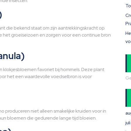
ende insecten.
To
)
Cr
Pr
ant die bekend staat om zijn aantrekkingskracht op
He
e het groeiseizoen en zorgen voor een continue bron
vo
anula)
 klokjesbloemen favoriet bij hommels. Deze plant
door het een waardevolle voedselbron is voor
Ge
ano produceren niet alleen smakelijke kruiden voor in
au
hun bloemen die gedurende lange tijd bloeien.
ju