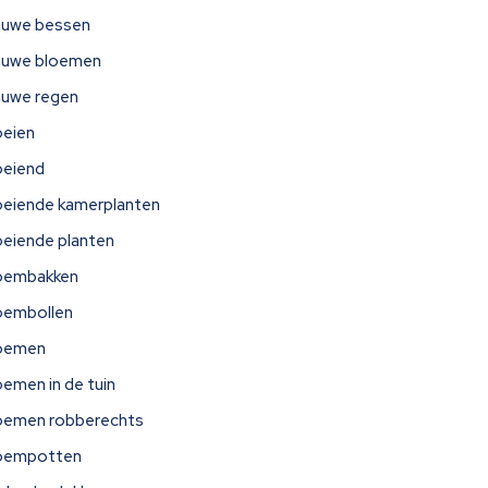
auwe bessen
auwe bloemen
auwe regen
oeien
oeiend
oeiende kamerplanten
oeiende planten
oembakken
oembollen
oemen
oemen in de tuin
oemen robberechts
oempotten