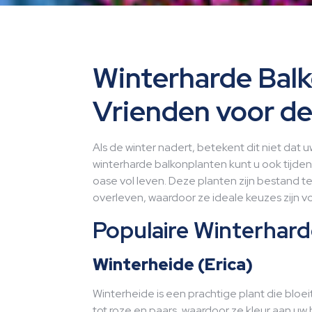
Winterharde Balk
Vrienden voor d
Als de winter nadert, betekent dit niet dat u
winterharde balkonplanten kunt u ook tijd
oase vol leven. Deze planten zijn bestand 
overleven, waardoor ze ideale keuzes zijn v
Populaire Winterhar
Winterheide (Erica)
Winterheide is een prachtige plant die bloe
tot roze en paars, waardoor ze kleur aan u