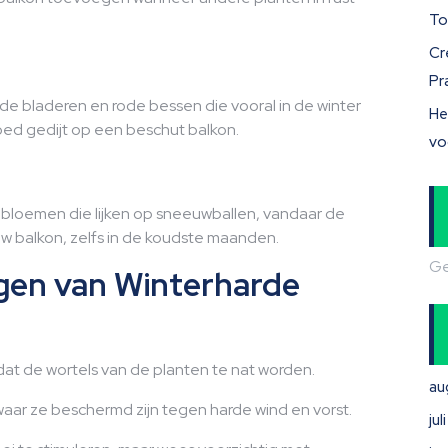
To
Cr
Pr
de bladeren en rode bessen die vooral in de winter
He
goed gedijt op een beschut balkon.
vo
te bloemen die lijken op sneeuwballen, vandaar de
w balkon, zelfs in de koudste maanden.
Ge
rgen van Winterharde
at de wortels van de planten te nat worden.
au
waar ze beschermd zijn tegen harde wind en vorst.
ju