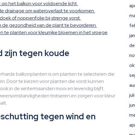
 op het balkon voor voldoende licht.
ap
e drainage om wateroverlast te voorkomen.
ma
oek of noppenfolie bij strenge vorst.
 de gezondheid van de plant te bevorderen.
fe
te planten voor kleurrijke bloemen in het vroege
ja
de
d zijn tegen koude
no
ok
terharde balkonplanten is om planten te selecteren die
se
. Door te kiezen voor planten die vorst kunnen
au
 ook in de wintermaanden mooi en levendig blijft.
ju
weersomstandigheden trotseren en zorgen voor kleur
alt.
ju
schutting tegen wind en
me
ap