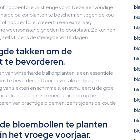
of noppenfolie bij strenge vorst. Deze eenvoudige
bl
erharde balkonplanten te beschermen tegen de kou.
bl
 of noppenfolie, creëert u een extra laag
bl
arre weersomstandigheden te doorstaan. Zo kunnen
, zelfs tijdens de strengste winterdagen.
bl
igde takken om de
bl
t te bevorderen.
bl
bl
n van winterharde balkonplanten is een essentiële
bl
ant te bevorderen. Door deze takken tijdig te
g van ziekten en schimmels, en stimuleert u de groei
bl
er kan de plant zijn energie richten op het
bl
ceren van prachtige bloemen, zelfs tijdens de koude
bl
bl
de bloembollen te planten
bl
in het vroege voorjaar.