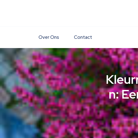
Skip
to
content
Over Ons
Contact
Kleur
n: E