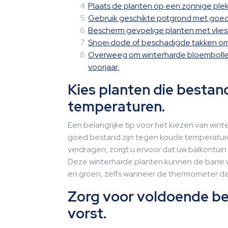
Plaats de planten op een zonnige plek
Gebruik geschikte potgrond met goed
Bescherm gevoelige planten met vliesd
Snoei dode of beschadigde takken om
Overweeg om winterharde bloembollen 
voorjaar.
Kies planten die bestan
temperaturen.
Een belangrijke tip voor het kiezen van win
goed bestand zijn tegen koude temperaturen
verdragen, zorgt u ervoor dat uw balkontuin
Deze winterharde planten kunnen de barre 
en groen, zelfs wanneer de thermometer da
Zorg voor voldoende be
vorst.