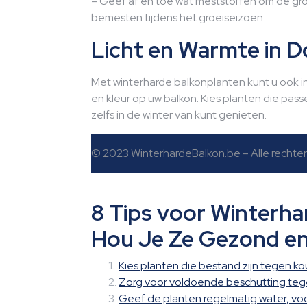
– Geef af en toe wat meststoffen om de gro
bemesten tijdens het groeiseizoen.
Licht en Warmte in 
Met winterharde balkonplanten kunt u ook i
en kleur op uw balkon. Kies planten die pass
zelfs in de winter van kunt genieten.
© 2023 WinterhardeBalkon.be – Alle recht
8 Tips voor Winterha
Hou Je Ze Gezond en
Kies planten die bestand zijn tegen k
Zorg voor voldoende beschutting tege
Geef de planten regelmatig water, voor