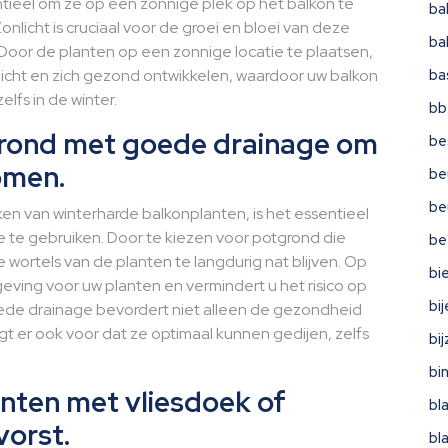
ntieel om ze op een zonnige plek op het balkon te
ba
onlicht is cruciaal voor de groei en bloei van deze
ba
Door de planten op een zonnige locatie te plaatsen,
 licht en zich gezond ontwikkelen, waardoor uw balkon
ba
zelfs in de winter.
bb
grond met goede drainage om
be
omen.
be
be
en van winterharde balkonplanten, is het essentieel
te gebruiken. Door te kiezen voor potgrond die
be
wortels van de planten te langdurig nat blijven. Op
bi
ving voor uw planten en vermindert u het risico op
bi
oede drainage bevordert niet alleen de gezondheid
t er ook voor dat ze optimaal kunnen gedijen, zelfs
bi
bi
nten met vliesdoek of
bl
vorst.
bl