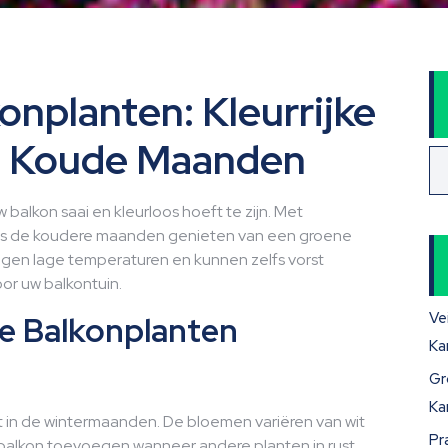
onplanten: Kleurrijke
e Koude Maanden
w balkon saai en kleurloos hoeft te zijn. Met
ens de koudere maanden genieten van een groene
tegen lage temperaturen en kunnen zelfs vorst
oor uw balkontuin.
Ve
de Balkonplanten
Ka
Gr
Ka
it in de wintermaanden. De bloemen variëren van wit
Pr
w balkon toevoegen wanneer andere planten in rust