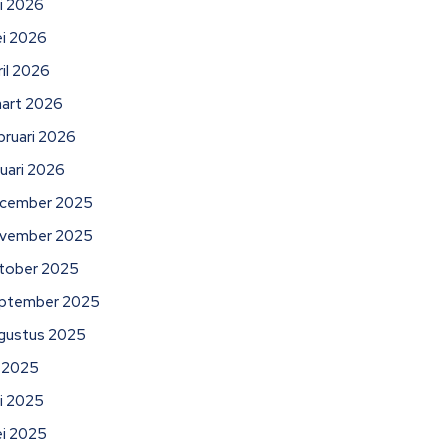
ni 2026
i 2026
ril 2026
art 2026
bruari 2026
nuari 2026
cember 2025
vember 2025
tober 2025
ptember 2025
gustus 2025
li 2025
ni 2025
i 2025