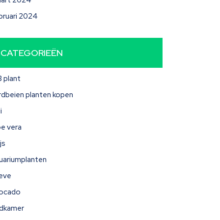
art 2024
bruari 2024
CATEGORIEËN
3 plant
rdbeien planten kopen
i
oe vera
js
uariumplanten
eve
ocado
dkamer