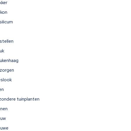
kker
lkon
silicum
stellen
uk
ukenhaag
zorgen
eslook
jen
jzondere tuinplanten
nnen
auw
auwe