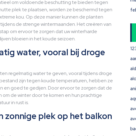
ma
entieel om voldoende beschutting te bieden tegen
chutte plek te plaatsen, worden ze beschermd tegen
fe
 extreme kou. Op deze manier kunnen de planten
s tijdens de strenge wintermaanden. Het creëren van
stap om ervoor te zorgen dat uw winterharde
jven bloeien in het koude seizoen.
12
tig water, vooral bij droge
aa
ald
ten regelmatig water te geven, vooral tijdens droge
al
n bestand zijn tegen koude temperaturen, hebben ze
n en goed te gedijen. Door ervoor te zorgen dat de
ani
en om de winter door te komen en hun prachtige
aq
ur in rust is.
av
n zonnige plek op het balkon
av
ba