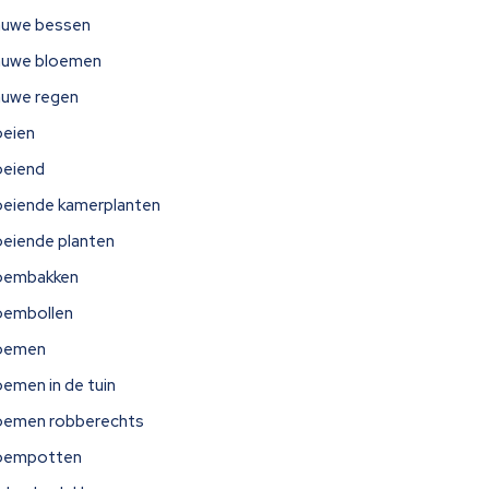
auwe bessen
auwe bloemen
auwe regen
oeien
oeiend
oeiende kamerplanten
oeiende planten
oembakken
oembollen
oemen
oemen in de tuin
oemen robberechts
oempotten