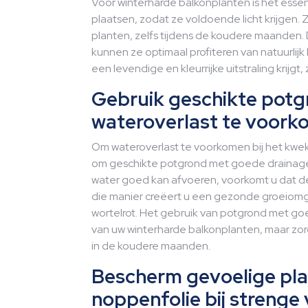
Voor winterharde balkonplanten is het esse
plaatsen, zodat ze voldoende licht krijgen. Z
planten, zelfs tijdens de koudere maanden. 
kunnen ze optimaal profiteren van natuurlijk
een levendige en kleurrijke uitstraling krijgt, 
Gebruik geschikte pot
wateroverlast te voork
Om wateroverlast te voorkomen bij het kwek
om geschikte potgrond met goede drainage 
water goed kan afvoeren, voorkomt u dat de 
die manier creëert u een gezonde groeiomge
wortelrot. Het gebruik van potgrond met g
van uw winterharde balkonplanten, maar zorg
in de koudere maanden.
Bescherm gevoelige pla
noppenfolie bij strenge 