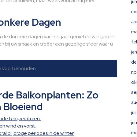
ei te stimuleren, maar wees voorzichtig met
ju
me
Donkere Dagen
ap
ma
n de donkere dagen van het jaar genieten van groen
fe
en bij uw smaak en creëer een gezellige sfeer waar u
ja
de
en voorbehouden
no
ok
rde Balkonplanten: Zo
se
au
 Bloeiend
ju
oude temperaturen.
ju
n wind en vorst.
me
al bij droge periodes in de winter.