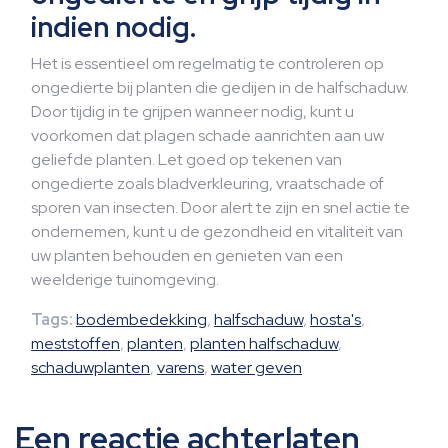
indien nodig.
Het is essentieel om regelmatig te controleren op
ongedierte bij planten die gedijen in de halfschaduw.
Door tijdig in te grijpen wanneer nodig, kunt u
voorkomen dat plagen schade aanrichten aan uw
geliefde planten. Let goed op tekenen van
ongedierte zoals bladverkleuring, vraatschade of
sporen van insecten. Door alert te zijn en snel actie te
ondernemen, kunt u de gezondheid en vitaliteit van
uw planten behouden en genieten van een
weelderige tuinomgeving.
Tags:
bodembedekking
,
halfschaduw
,
hosta's
,
meststoffen
,
planten
,
planten halfschaduw
,
schaduwplanten
,
varens
,
water geven
Een reactie achterlaten