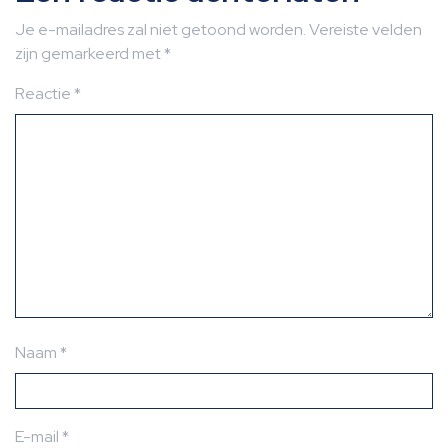
Je e-mailadres zal niet getoond worden.
Vereiste velden
zijn gemarkeerd met
*
Reactie
*
Naam
*
E-mail
*