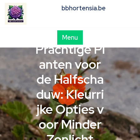
Skip
bbhortensia.be
to
content
Menu
Prachtige Pl
anten voor
de Halfscha
duw: Kleurri
jke Opties v
oor Minder
Zonlicht