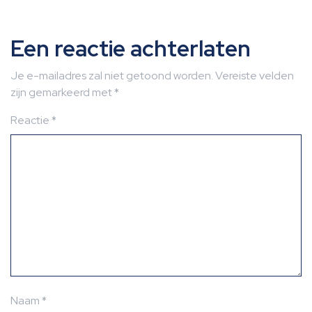
Een reactie achterlaten
Je e-mailadres zal niet getoond worden.
Vereiste velden
zijn gemarkeerd met
*
Reactie
*
Naam
*