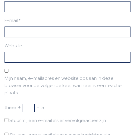
E-mail
*
Website
Mijn naam, e-mailadres en website opslaan in deze
browser voor de volgende keer wanneer ik een reactie
plaats.
three
+
=
5
Stuur mij een e-mail als er vervolgreacties zijn.
Stuur mij een e-mail als er nieuwe berichten zijn.