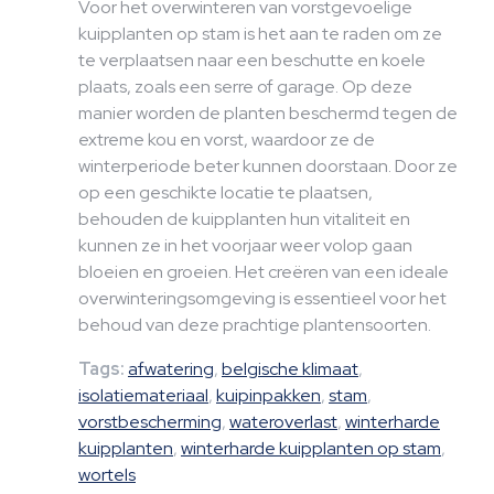
Voor het overwinteren van vorstgevoelige
kuipplanten op stam is het aan te raden om ze
te verplaatsen naar een beschutte en koele
plaats, zoals een serre of garage. Op deze
manier worden de planten beschermd tegen de
extreme kou en vorst, waardoor ze de
winterperiode beter kunnen doorstaan. Door ze
op een geschikte locatie te plaatsen,
behouden de kuipplanten hun vitaliteit en
kunnen ze in het voorjaar weer volop gaan
bloeien en groeien. Het creëren van een ideale
overwinteringsomgeving is essentieel voor het
behoud van deze prachtige plantensoorten.
Tags:
afwatering
,
belgische klimaat
,
isolatiemateriaal
,
kuipinpakken
,
stam
,
vorstbescherming
,
wateroverlast
,
winterharde
kuipplanten
,
winterharde kuipplanten op stam
,
wortels