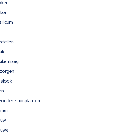
kker
lkon
silicum
stellen
uk
ukenhaag
zorgen
eslook
jen
jzondere tuinplanten
nnen
auw
auwe