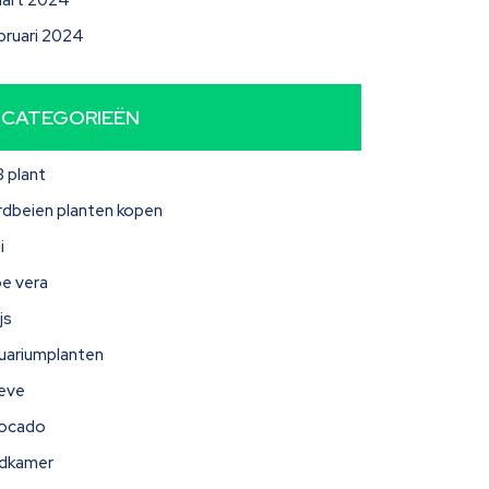
art 2024
bruari 2024
CATEGORIEËN
3 plant
rdbeien planten kopen
i
oe vera
js
uariumplanten
eve
ocado
dkamer