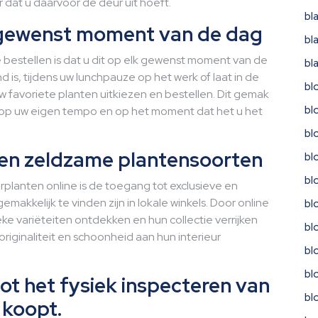
dat u daarvoor de deur uit hoeft.
bl
k gewenst moment van de dag
bl
 bestellen is dat u dit op elk gewenst moment van de
bl
 is, tijdens uw lunchpauze op het werk of laat in de
bl
w favoriete planten uitkiezen en bestellen. Dit gemak
bl
u op uw eigen tempo en op het moment dat het u het
bl
 en zeldzame plantensoorten
bl
bl
planten online is de toegang tot exclusieve en
makkelijk te vinden zijn in lokale winkels. Door online
bl
ke variëteiten ontdekken en hun collectie verrijken
bl
riginaliteit en schoonheid aan hun interieur
bl
bl
ot het fysiek inspecteren van
bl
 koopt.