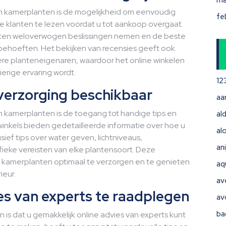
ma
an kamerplanten is de mogelijkheid om eenvoudig
fe
re klanten te lezen voordat u tot aankoop overgaat.
ten weloverwogen beslissingen nemen en de beste
 behoeften. Het bekijken van recensies geeft ook
ndere planteneigenaren, waardoor het online winkelen
erige ervaring wordt.
12
tverzorging beschikbaar
aa
n kamerplanten is de toegang tot handige tips en
ald
winkels bieden gedetailleerde informatie over hoe u
al
sief tips over water geven, lichtniveaus,
ani
eke vereisten van elke plantensoort. Deze
uw kamerplanten optimaal te verzorgen en te genieten
aq
ieur.
av
es van experts te raadplegen
av
ba
is dat u gemakkelijk online advies van experts kunt