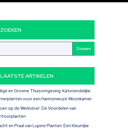
ZOEKEN
Zoeken
LAATSTE ARTIKELEN
ilige en Groene Thuisomgeving: Katvriendelijke
merplanten voor een Harmonieuze Woonkamer
oen op de Werkvloer: De Voordelen van
ntoorplanten
acht en Praal van Lupine Planten: Een Kleurrijke