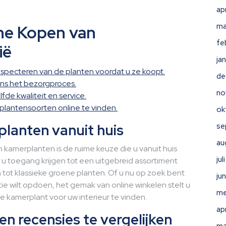
ap
ma
ine Kopen van
fe
ië
ja
inspecteren van de planten voordat u ze koopt.
de
ens het bezorgproces.
no
fde kwaliteit en service.
 plantensoorten online te vinden.
ok
lanten vanuit huis
se
au
 kamerplanten is de ruime keuze die u vanuit huis
ju
t u toegang krijgen tot een uitgebreid assortiment
 tot klassieke groene planten. Of u nu op zoek bent
ju
ie wilt opdoen, het gemak van online winkelen stelt u
me
te kamerplant voor uw interieur te vinden.
ap
en recensies te vergelijken