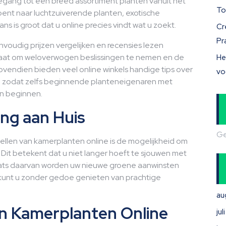
oegang tot een breed assortiment planten vanuit het
To
bent naar luchtzuiverende planten, exotische
ns is groot dat u online precies vindt wat u zoekt.
Cr
Pr
nvoudig prijzen vergelijken en recensies lezen
 staat om weloverwogen beslissingen te nemen en de
He
ovendien bieden veel online winkels handige tips over
vo
t, zodat zelfs beginnende planteneigenaren met
n beginnen.
ng aan Huis
Ge
ellen van kamerplanten online is de mogelijkheid om
. Dit betekent dat u niet langer hoeft te sjouwen met
laats daarvan worden uw nieuwe groene aanwinsten
Zo kunt u zonder gedoe genieten van prachtige
au
n Kamerplanten Online
ju