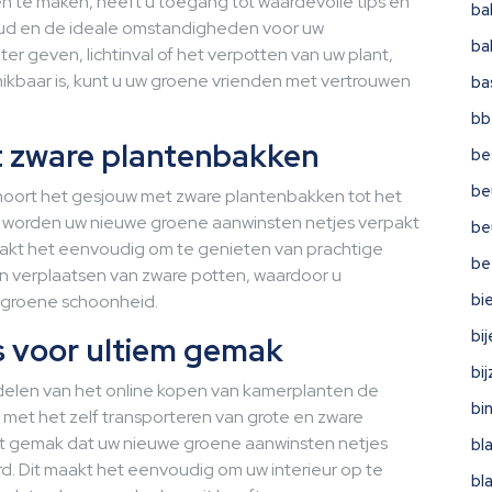
n te maken, heeft u toegang tot waardevolle tips en
ba
oud en de ideale omstandigheden voor uw
ba
er geven, lichtinval of het verpotten van uw plant,
ikbaar is, kunt u uw groene vrienden met vertrouwen
ba
bb
 zware plantenbakken
be
be
oort het gesjouw met zware plantenbakken tot het
e worden uw nieuwe groene aanwinsten netjes verpakt
be
 maakt het eenvoudig om te genieten van prachtige
be
en verplaatsen van zware potten, waardoor u
bi
t groene schoonheid.
bi
is voor ultiem gemak
bi
delen van het online kopen van kamerplanten de
bi
 met het zelf transporteren van grote en zware
 gemak dat uw nieuwe groene aanwinsten netjes
bl
erd. Dit maakt het eenvoudig om uw interieur op te
bl