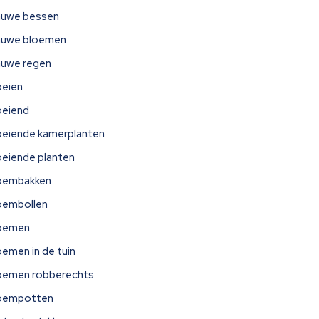
auwe bessen
auwe bloemen
auwe regen
oeien
oeiend
oeiende kamerplanten
oeiende planten
oembakken
oembollen
oemen
oemen in de tuin
oemen robberechts
oempotten