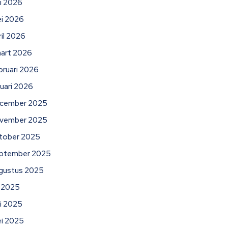
ni 2026
i 2026
ril 2026
art 2026
bruari 2026
nuari 2026
cember 2025
vember 2025
tober 2025
ptember 2025
gustus 2025
li 2025
ni 2025
i 2025