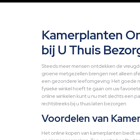
Kamerplanten On
bij U Thuis Bezor
Steeds meer mensen ontdekken de vreugde 
groene metgezellen brengen niet alleen sfeer
een gezondere leefomgeving. Het goede ni
fysieke winkel hoeft te gaan om uw favorie
online winkelen kunt u nu met slechts een pa
rechtstreeks bij u thuis laten bezorgen.
Voordelen van Kamer
Het online kopen van kamerplanten biedt ve