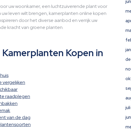
ju
voor uw woonkamer, een luchtzuiverende plant voor
me
 uw leven wilt brengen, kamerplanten online kopen
nspireren door het diverse aanbod en verrijk uw
ap
de kracht van groene planten.
ma
fe
e Kamerplanten Kopen in
ja
de
no
huis
ok
e vergelijken
se
schikbaar
 te raadplegen
au
enbakken
ju
gemak
ent van de dag
ju
plantensoorten
me