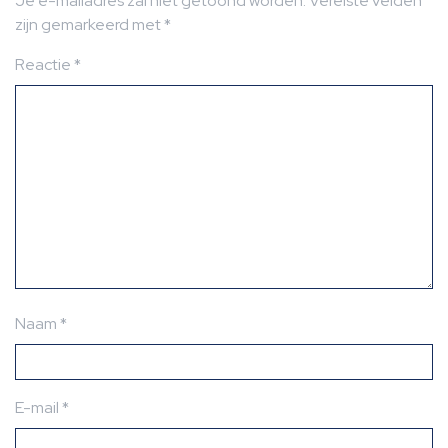
Je e-mailadres zal niet getoond worden.
Vereiste velden
zijn gemarkeerd met
*
Reactie
*
Naam
*
E-mail
*