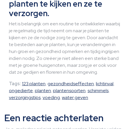
planten te kijken en ze te
verzorgen.
Het is belangrijk om een routine te ontwikkelen waarbij
je regelmatig de tijd neemt om naar je planten te
kijken en ze de nodige zorg te geven. Door aandacht
te besteden aan je planten, kun je veranderingen in
hun groei en gezondheid opmerken en tijdig ingrijpen
indien nodig. Zo creëer je niet alleen een sterke band
met je groene huisgenoten, maar zorg je er ook voor
dat ze gedijen en floreren in hun omgeving.
Tags:
123 planten
,
gezondheidseffecten
,
lichtinval
,
ongedierte
,
planten
,
plantensoorten
,
schimmels
,
verzorgingstips
,
voeding
,
water geven
Een reactie achterlaten