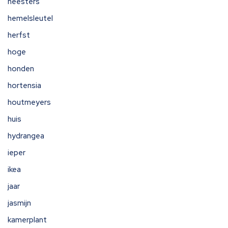
heesters
hemelsleutel
herfst
hoge
honden
hortensia
houtmeyers
huis
hydrangea
ieper
ikea
jaar
jasmijn
kamerplant