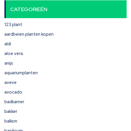
CATEGORIEËN
123 plant
aardbeien planten kopen
aldi
aloe vera
anijs
aquariumplanten
aveve
avocado
badkamer
bakker
balkon
basilicum