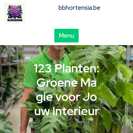
Skip
bbhortensia.be
to
content
Menu
123 Planten:
Groene Ma
gie voor Jo
uw Interieur