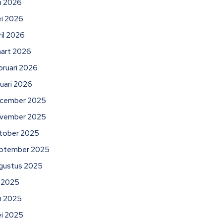
ni 2026
i 2026
ril 2026
art 2026
bruari 2026
nuari 2026
cember 2025
vember 2025
tober 2025
ptember 2025
gustus 2025
li 2025
ni 2025
i 2025