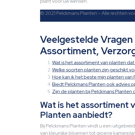
plant voor uw wensen.
© 2021 Pelckmans Planten – Alle rechten 
Veelgestelde Vragen
Assortiment, Verzor
Wat is het assortiment van planten da
Welke soorten planten zijn geschikt voo
Hoe kan ik het beste mijn planten va
Biedt Pelckmans Planten ook advies o
Zijn de planten bij Pelckmans Plante
Wat is het assortiment 
Planten aanbiedt?
Bij Pelckmans Planten vindt u een uitgebrei
van kleurrijke bloemen tot groene kamerplan