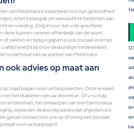
den?
ma
fe
en van Pelckmans is essentieel voor hun gezondheid
edijen, is het belangrijk om aandacht te besteden aan
licht en voeding. Zorg ervoor dat u de specifieke
n deze kunnen variëren afhankelijk van de soort.
f ziekten en tijdig ingrijpen is ook cruciaal voor het
t u altijd terecht bij onze deskundige medewerkers
12
 het onderhoud van uw planten van Pelckmans.
aa
n ook advies op maat aan
ald
al
ani
es op maat krijgen voor uw tuinprojecten. Onze ervaren
 met het realiseren van uw droomtuin. Of u nu hulp
aq
lanten en bloemen, het ontwerpen van een harmonieus
av
orging, wij bieden deskundig advies dat afgestemd is
em gerust contact met ons op of breng een bezoek
av
op maat voor uw tuinproject.
ba