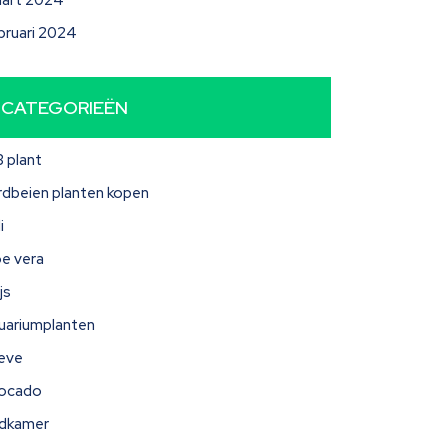
art 2024
bruari 2024
CATEGORIEËN
3 plant
rdbeien planten kopen
i
oe vera
js
uariumplanten
eve
ocado
dkamer