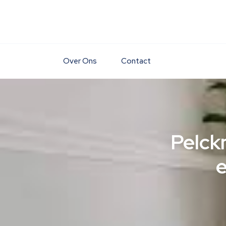
Skip
to
content
Over Ons
Contact
Pelck
e