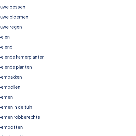
auwe bessen
auwe bloemen
auwe regen
oeien
oeiend
oeiende kamerplanten
oeiende planten
oembakken
oembollen
oemen
oemen in de tuin
oemen robberechts
oempotten