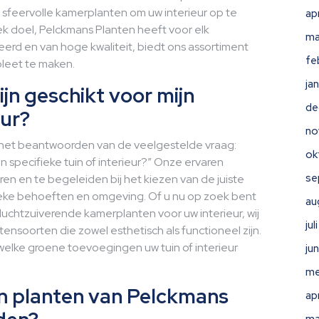
, sfeervolle kamerplanten om uw interieur op te
ap
iek doel, Pelckmans Planten heeft voor elk
ma
eerd en van hoge kwaliteit, biedt ons assortiment
fe
leet te maken.
ja
jn geschikt voor mijn
de
eur?
no
j het beantwoorden van de veelgestelde vraag:
ok
n specifieke tuin of interieur?” Onze ervaren
se
ren en te begeleiden bij het kiezen van de juiste
ifieke behoeften en omgeving. Of u nu op zoek bent
au
luchtzuiverende kamerplanten voor uw interieur, wij
ju
ensoorten die zowel esthetisch als functioneel zijn.
welke groene toevoegingen uw tuin of interieur
ju
me
jn planten van Pelckmans
ap