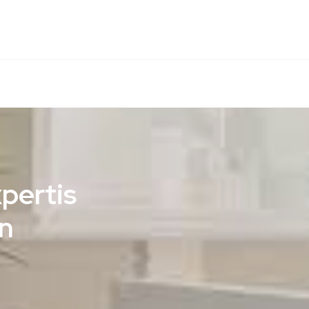
pertis
in