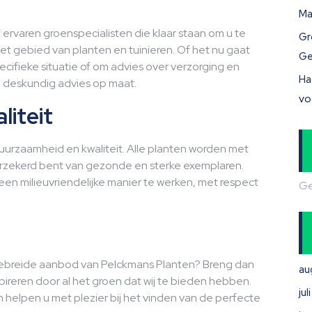
Ma
ervaren groenspecialisten die klaar staan om u te
Gr
t gebied van planten en tuinieren. Of het nu gaat
Ge
ecifieke situatie of om advies over verzorging en
Ha
p deskundig advies op maat.
vo
iteit
urzaamheid en kwaliteit. Alle planten worden met
rzekerd bent van gezonde en sterke exemplaren.
en milieuvriendelijke manier te werken, met respect
Ge
gebreide aanbod van Pelckmans Planten? Breng dan
au
pireren door al het groen dat wij te bieden hebben.
ju
elpen u met plezier bij het vinden van de perfecte