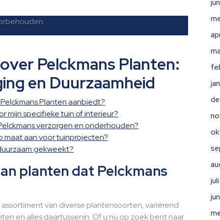
ju
me
voorbehouden
ap
ma
 over Pelckmans Planten:
fe
ging en Duurzaamheid
ja
de
t Pelckmans Planten aanbiedt?
r mijn specifieke tuin of interieur?
no
n Pelckmans verzorgen en onderhouden?
ok
p maat aan voor tuinprojecten?
se
n duurzaam gekweekt?
au
van planten dat Pelckmans
ju
ju
d assortiment van diverse plantensoorten, variërend
me
ten en alles daartussenin. Of u nu op zoek bent naar