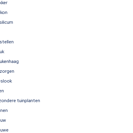
kker
lkon
silicum
stellen
uk
ukenhaag
zorgen
eslook
jen
jzondere tuinplanten
nnen
auw
auwe