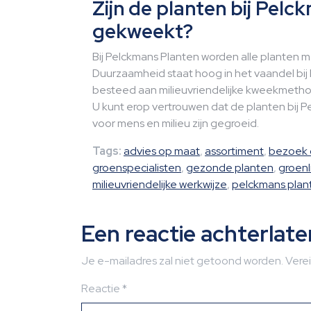
Zijn de planten bij Pel
gekweekt?
Bij Pelckmans Planten worden alle planten
Duurzaamheid staat hoog in het vaandel bij
besteed aan milieuvriendelijke kweekmethod
U kunt erop vertrouwen dat de planten bij P
voor mens en milieu zijn gegroeid.
Tags:
advies op maat
,
assortiment
,
bezoek 
groenspecialisten
,
gezonde planten
,
groen
milieuvriendelijke werkwijze
,
pelckmans plan
Een reactie achterlate
Je e-mailadres zal niet getoond worden.
Vere
Reactie
*