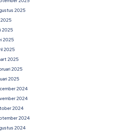
ptember 2025
gustus 2025
li 2025
ni 2025
i 2025
ril 2025
art 2025
bruari 2025
nuari 2025
cember 2024
vember 2024
tober 2024
ptember 2024
gustus 2024