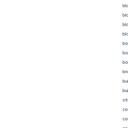
bl
bl
bl
bl
bo
bo
b
br
bu
bu
ci
co
co