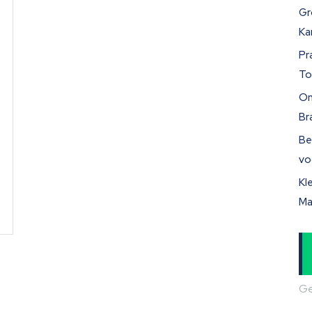
Gr
Ka
Pr
To
On
Br
Be
vo
Kl
Ma
Ge