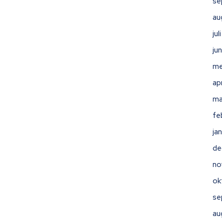
se
au
ju
ju
me
ap
ma
fe
ja
de
no
ok
se
au