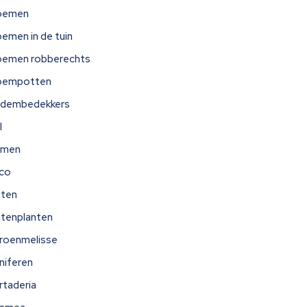
oemen
oemen in de tuin
oemen robberechts
oempotten
dembedekkers
l
omen
ico
iten
itenplanten
troenmelisse
niferen
rtaderia