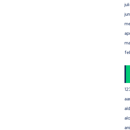
ju
ju
me
ap
ma
fe
12
aa
ald
al
ani