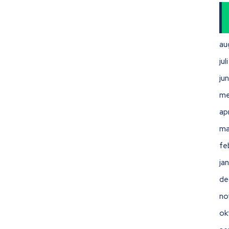
au
ju
ju
me
ap
ma
fe
ja
de
no
ok