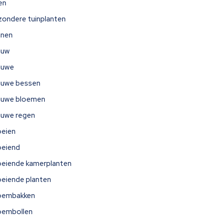
jen
jzondere tuinplanten
nnen
auw
auwe
auwe bessen
auwe bloemen
auwe regen
oeien
oeiend
oeiende kamerplanten
oeiende planten
oembakken
oembollen