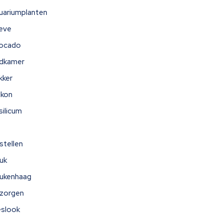
uariumplanten
eve
ocado
dkamer
kker
lkon
silicum
stellen
uk
ukenhaag
zorgen
eslook