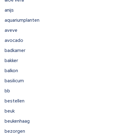
aloe vera
anijs
aquariumplanten
aveve
avocado
badkamer
bakker
balkon
basilicum
bb
bestellen
beuk
beukenhaag
bezorgen