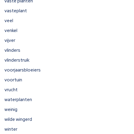
vaste planten
vasteplant
veel
venkel
vijver
vlinders
vlinderstruik
voorjaarsbloeiers
voortuin
vrucht
waterplanten
weinig
wilde wingerd
winter