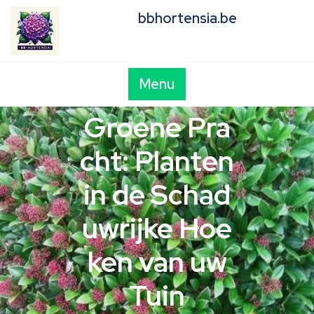
Skip
bbhortensia.be
to
content
Menu
Groene Pra
cht: Planten
in de Schad
uwrijke Hoe
ken van uw
Tuin