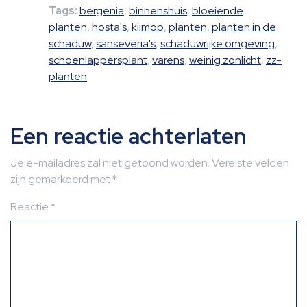
Tags:
bergenia
,
binnenshuis
,
bloeiende
planten
,
hosta's
,
klimop
,
planten
,
planten in de
schaduw
,
sanseveria's
,
schaduwrijke omgeving
,
schoenlappersplant
,
varens
,
weinig zonlicht
,
zz-
planten
Een reactie achterlaten
Je e-mailadres zal niet getoond worden.
Vereiste velden
zijn gemarkeerd met
*
Reactie
*