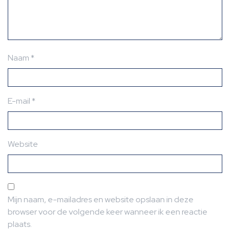
Naam
*
E-mail
*
Website
Mijn naam, e-mailadres en website opslaan in deze
browser voor de volgende keer wanneer ik een reactie
plaats.