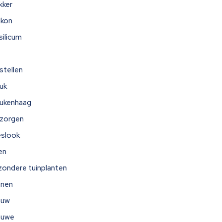
kker
lkon
silicum
stellen
uk
ukenhaag
zorgen
eslook
jen
jzondere tuinplanten
nnen
auw
auwe