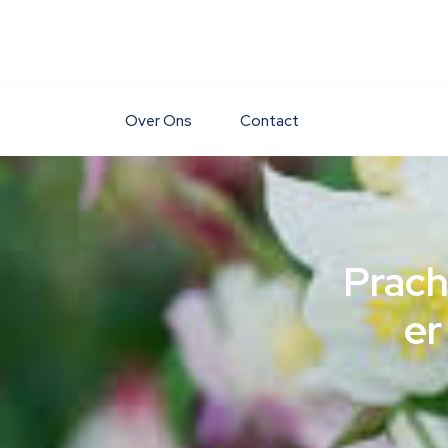
Skip
to
content
Over Ons
Contact
Prach
er