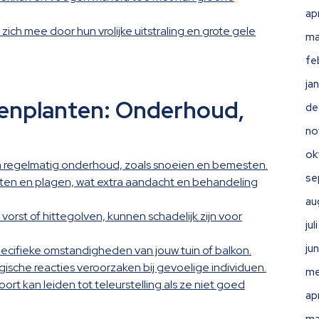
ap
h mee door hun vrolijke uitstraling en grote gele
ma
fe
ja
tenplanten: Onderhoud,
de
no
ok
n regelmatig onderhoud, zoals snoeien en bemesten.
se
kten en plagen, wat extra aandacht en behandeling
au
rst of hittegolven, kunnen schadelijk zijn voor
ju
ju
pecifieke omstandigheden van jouw tuin of balkon.
sche reacties veroorzaken bij gevoelige individuen.
me
rt kan leiden tot teleurstelling als ze niet goed
ap