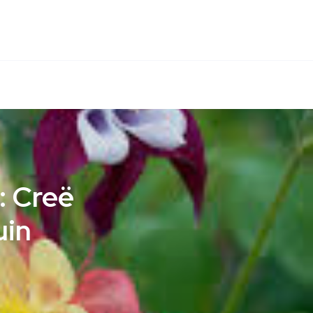
: Creë
uin