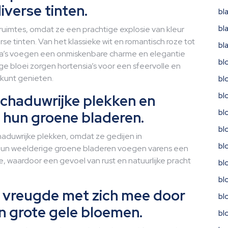
iverse tinten.
bl
bl
nruimtes, omdat ze een prachtige explosie van kleur
e tinten. Van het klassieke wit en romantisch roze tot
bl
sia’s voegen een onmiskenbare charme en elegantie
bl
ige bloei zorgen hortensia’s voor een sfeervolle en
 kunt genieten.
bl
bl
schaduwrijke plekken en
bl
 hun groene bladeren.
bl
haduwrijke plekken, omdat ze gedijen in
bl
hun weelderige groene bladeren voegen varens een
, waardoor een gevoel van rust en natuurlijke pracht
bl
bl
vreugde met zich mee door
bl
 en grote gele bloemen.
bl