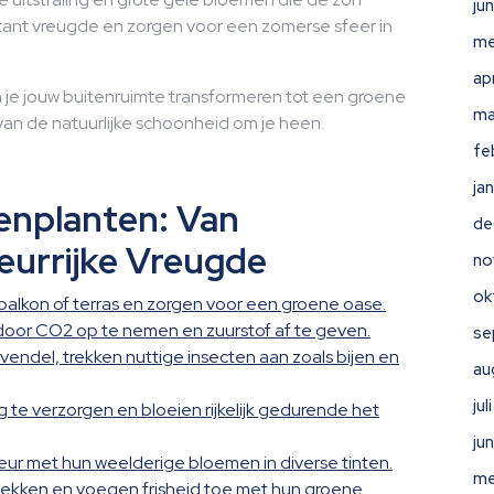
ju
tant vreugde en zorgen voor een zomerse sfeer in
me
ap
n je jouw buitenruimte transformeren tot een groene
ma
an de natuurlijke schoonheid om je heen.
fe
ja
enplanten: Van
de
leurrijke Vreugde
no
ok
, balkon of terras en zorgen voor een groene oase.
door CO2 op te nemen en zuurstof af te geven.
se
vendel, trekken nuttige insecten aan zoals bijen en
au
ju
 te verzorgen en bloeien rijkelijk gedurende het
ju
leur met hun weelderige bloemen in diverse tinten.
me
plekken en voegen frisheid toe met hun groene