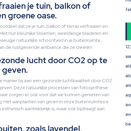
ma
raaien je tuin, balkon of
fe
en groene oase.
rdeel dat ze je tuin, balkon of terras verfraaien en
 Met hun kleurrijke bloemen, weelderige bladeren en
leugje natuurlijke schoonheid in je buitenruimte,
12
an de rustgevende ambiance die ze creëren.
aa
ezonde lucht door CO2 op te
ald
 geven.
al
e manier bij aan een gezonde luchtkwaliteit door CO2
ani
e geven. Deze natuurlijke processen van fotosynthese
, maar zorgen er ook voor dat we kunnen genieten van
aq
g. Het aanplanten van groen in onze buitenruimtes is
av
esthetisch aantrekkelijk is, maar ook bijdraagt aan
av
ba
uiten, zoals lavendel,