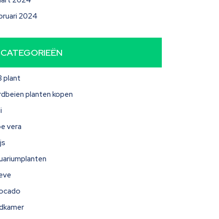
art 2024
bruari 2024
CATEGORIEËN
3 plant
rdbeien planten kopen
i
oe vera
js
uariumplanten
eve
ocado
dkamer