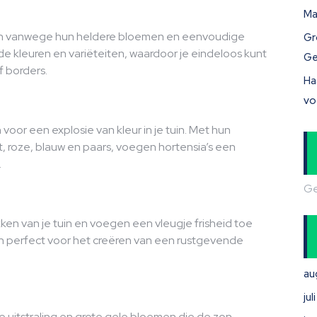
Ma
iten vanwege hun heldere bloemen en eenvoudige
Gr
ende kleuren en variëteiten, waardoor je eindeloos kunt
Ge
f borders.
Ha
vo
 voor een explosie van kleur in je tuin. Met hun
t, roze, blauw en paars, voegen hortensia’s een
.
Ge
ken van je tuin en voegen een vleugje frisheid toe
n perfect voor het creëren van een rustgevende
au
ju
uitstraling en grote gele bloemen die de zon