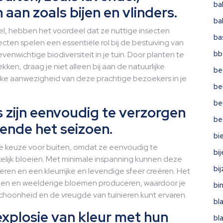
ba
 aan zoals bijen en vlinders.
ba
el, hebben het voordeel dat ze nuttige insecten
ba
ecten spelen een essentiële rol bij de bestuiving van
bb
nwichtige biodiversiteit in je tuin. Door planten te
ken, draag je niet alleen bij aan de natuurlijke
be
ijke aanwezigheid van deze prachtige bezoekers in je
be
be
 zijn eenvoudig te verzorgen
be
rende het seizoen.
bi
de keuze voor buiten, omdat ze eenvoudig te
bi
kelijk bloeien. Met minimale inspanning kunnen deze
bi
eren en een kleurrijke en levendige sfeer creëren. Het
ijen en weelderige bloemen produceren, waardoor je
bi
choonheid en de vreugde van tuinieren kunt ervaren.
bl
explosie van kleur met hun
bl