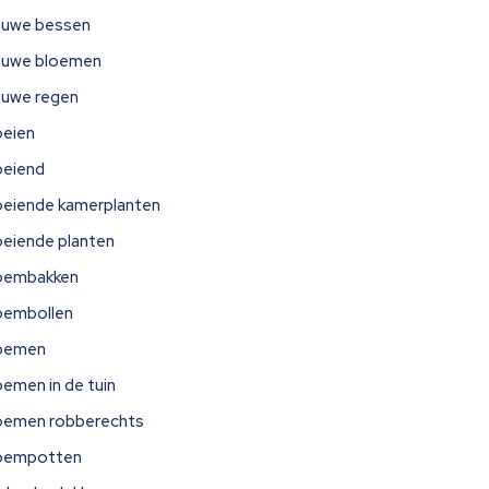
auwe bessen
auwe bloemen
auwe regen
oeien
oeiend
oeiende kamerplanten
oeiende planten
oembakken
oembollen
oemen
oemen in de tuin
oemen robberechts
oempotten