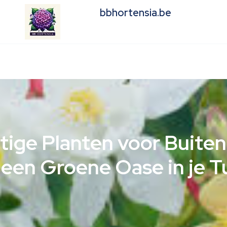
bbhortensia.be
tige Planten voor Buiten
 een Groene Oase in je T