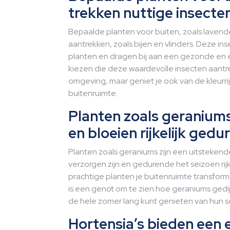
trekken nuttige insecten
Bepaalde planten voor buiten, zoals lavend
aantrekken, zoals bijen en vlinders. Deze ins
planten en dragen bij aan een gezonde en eve
kiezen die deze waardevolle insecten aantrek
omgeving, maar geniet je ook van de kleurr
buitenruimte.
Planten zoals geraniums
en bloeien rijkelijk gedu
Planten zoals geraniums zijn een uitsteken
verzorgen zijn en gedurende het seizoen rij
prachtige planten je buitenruimte transform
is een genot om te zien hoe geraniums ged
de hele zomer lang kunt genieten van hun s
Hortensia’s bieden een 