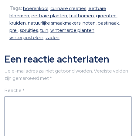
Tags:
boerenkool
,
culinaire creaties
,
eetbare
bloemen
,
eetbare planten
,
fruitbomen
,
groenten
,
kruiden
,
natuurlijke smaakmakers
,
noten
,
pastinaak
,
prei
,
spruitjes
,
tuin
,
winterharde planten
,
winterpostelein
,
zaden
Een reactie achterlaten
Je e-mailadres zal niet getoond worden.
Vereiste velden
zijn gemarkeerd met
*
Reactie
*