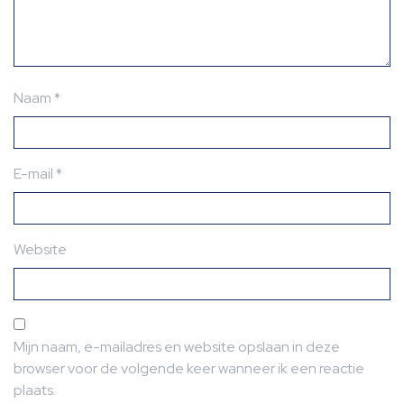
Naam
*
E-mail
*
Website
Mijn naam, e-mailadres en website opslaan in deze
browser voor de volgende keer wanneer ik een reactie
plaats.