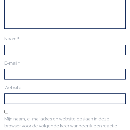
Naam
*
E-mail
*
Website
Mijn naam, e-mailadres en website opslaan in deze
browser voor de volgende keer wanneer ik een reactie