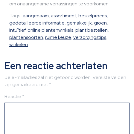
om onaangename verrassingen te voorkomen.
Tags:
aangenaam
,
assortiment
,
bestelproces
,
gedetailleerde informatie
,
gemakkelijk
,
groen
,
intuïtief
,
online plantenwinkels
,
plant bestellen
,
plantensoorten
,
ruime keuze
,
verzorgingstips
,
winkelen
Een reactie achterlaten
Je e-mailadres zal niet getoond worden.
Vereiste velden
zijn gemarkeerd met
*
Reactie
*