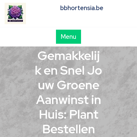
Skip
bbhortensia.be
to
content
Menu
Gemakkelij
k en Snel Jo
uw Groene
Aanwinst in
Huis: Plant
Bestellen