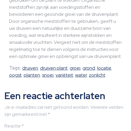
gebruiken om de plant te voeden. Organische
meststoffen zijn rijk aan voedingsstoffen en
bevorderen een gezonde groei van de druivenplant.
Door organische meststoffen te gebruiken, geeft u
uw druiven een natuurlijke en duurzame bron van
voeding, wat resulteert in sterkere wijnstokken en
smaakvolle vruchten. Vergeet niet om de meststoffen
regelmatig toe te dienen volgens de instructies voor
een optimale groei en opbrengst van uw druivenplant.
Tags:
druiven
,
druiven plant
,
groei
,
grond
,
locatie
,
oogst
,
planten
,
snoei
,
variëteit
,
water
,
zonlicht
Een reactie achterlaten
Je e-mailadres zal niet getoond worden.
Vereiste velden
zijn gemarkeerd met
*
Reactie
*