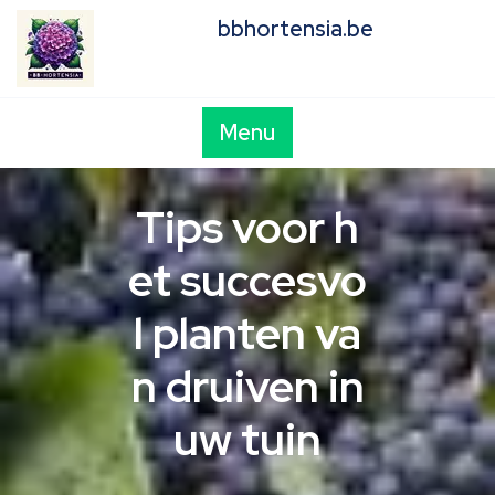
Skip
bbhortensia.be
to
content
Menu
Tips voor h
et succesvo
l planten va
n druiven in
uw tuin