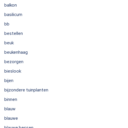
balkon
basilicum
bb
bestellen
beuk
beukenhaag
bezorgen
bieslook
bijen
bijzondere tuinplanten
binnen
blauw
blauwe
blauwe bessen