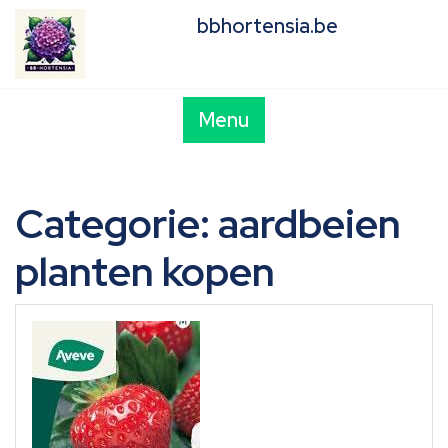
Skip
bbhortensia.be
to
content
Menu
Categorie:
aardbeien
planten kopen