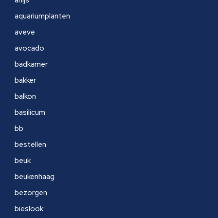
anijs
aquariumplanten
aveve
avocado
badkamer
bakker
balkon
basilicum
bb
bestellen
beuk
beukenhaag
bezorgen
bieslook