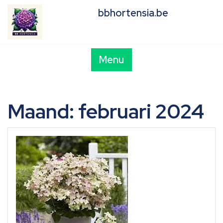
Skip
bbhortensia.be
to
content
Menu
Maand:
februari 2024