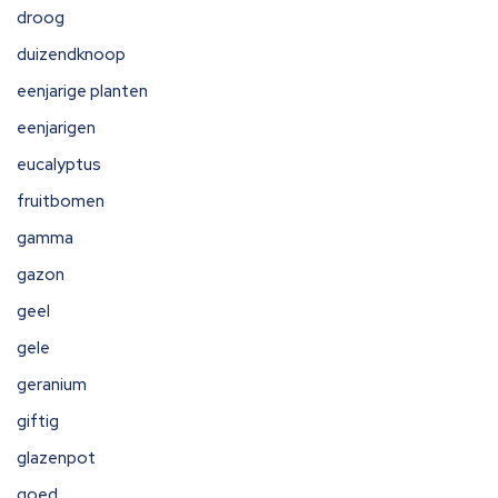
droog
duizendknoop
eenjarige planten
eenjarigen
eucalyptus
fruitbomen
gamma
gazon
geel
gele
geranium
giftig
glazenpot
goed