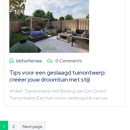
bbhortensia
0 Comments
Tips voor een geslaagd tuinontwerp:
creëer jouw droomtuin met stijl
Artikel: Tuinontwerp Het Belang van Een Goed
Tuinontwerp Een tuin is een verlengstuk van uw…
Berichten
1
2
Next page