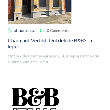
bbhortensia
0 Comments
Charmant Verblijf: Ontdek de B&B’s in
Ieper
Ontdek de Charme van een B&B in Ieper Ontdek de
Charme van een Bed &…