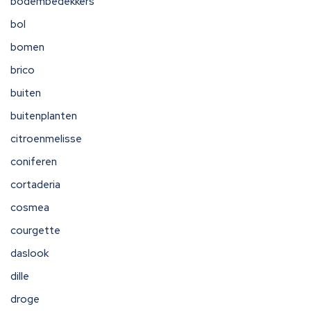
bodembedekkers
bol
bomen
brico
buiten
buitenplanten
citroenmelisse
coniferen
cortaderia
cosmea
courgette
daslook
dille
droge