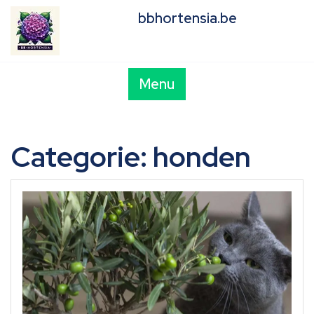
Skip
bbhortensia.be
to
content
Menu
Categorie:
honden