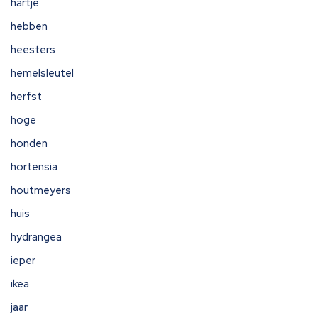
hartje
hebben
heesters
hemelsleutel
herfst
hoge
honden
hortensia
houtmeyers
huis
hydrangea
ieper
ikea
jaar