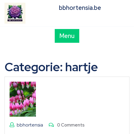
Skip
bbhortensia.be
to
content
Menu
Categorie:
hartje
bbhortensia
0 Comments