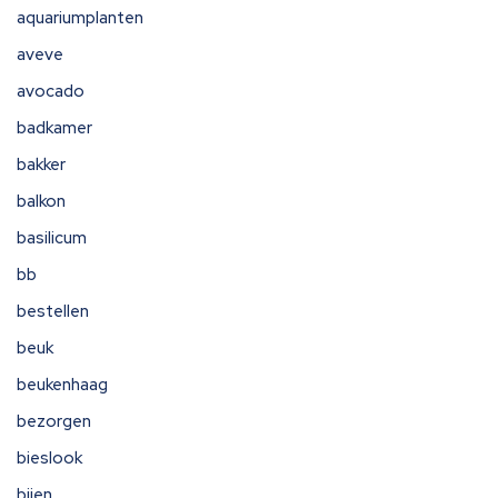
aquariumplanten
aveve
avocado
badkamer
bakker
balkon
basilicum
bb
bestellen
beuk
beukenhaag
bezorgen
bieslook
bijen