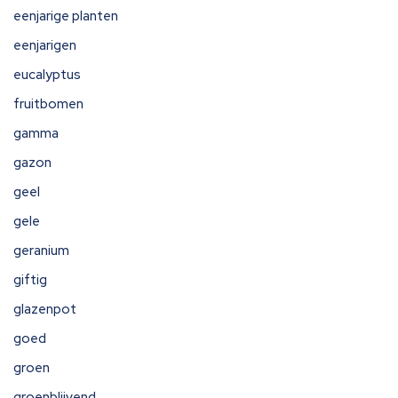
eenjarige planten
eenjarigen
eucalyptus
fruitbomen
gamma
gazon
geel
gele
geranium
giftig
glazenpot
goed
groen
groenblijvend