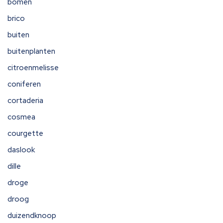
bomen
brico
buiten
buitenplanten
citroenmelisse
coniferen
cortaderia
cosmea
courgette
daslook
dille
droge
droog
duizendknoop