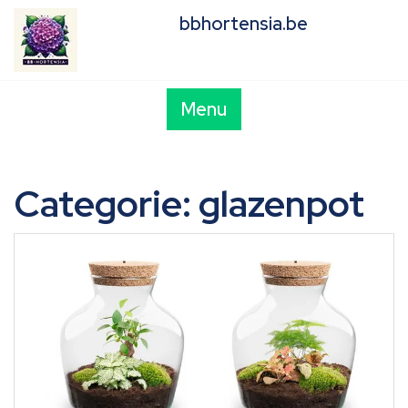
Skip
bbhortensia.be
to
content
Menu
Categorie:
glazenpot