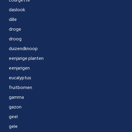
courgette
daslook
dille
droge
droog
duizendknoop
eenjarige planten
eenjarigen
eucalyptus
fruitbomen
gamma
gazon
geel
gele