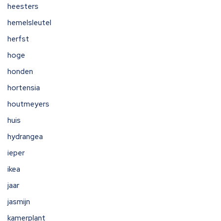
heesters
hemelsleutel
herfst
hoge
honden
hortensia
houtmeyers
huis
hydrangea
ieper
ikea
jaar
jasmijn
kamerplant