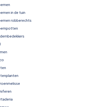
oemen
oemen in de tuin
oemen robberechts
oempotten
dembedekkers
l
omen
ico
iten
itenplanten
troenmelisse
niferen
rtaderia