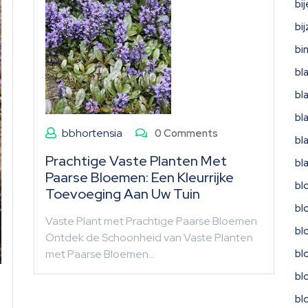
bi
bi
bi
bl
bl
bl
bbhortensia
0 Comments
bl
Prachtige Vaste Planten Met
bl
Paarse Bloemen: Een Kleurrijke
bl
Toevoeging Aan Uw Tuin
bl
Vaste Plant met Prachtige Paarse Bloemen
bl
Ontdek de Schoonheid van Vaste Planten
bl
met Paarse Bloemen…
bl
bl