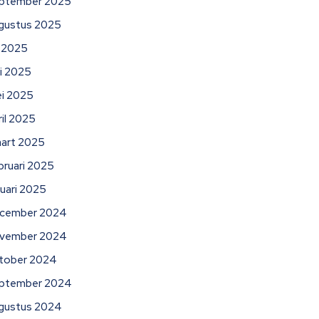
ptember 2025
gustus 2025
li 2025
ni 2025
i 2025
ril 2025
art 2025
bruari 2025
nuari 2025
cember 2024
vember 2024
tober 2024
ptember 2024
gustus 2024