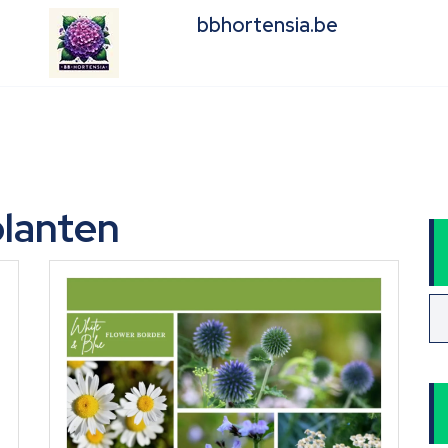
bbhortensia.be
planten