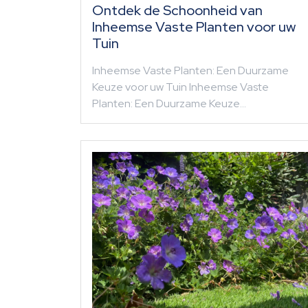
Ontdek de Schoonheid van
Inheemse Vaste Planten voor uw
Tuin
Inheemse Vaste Planten: Een Duurzame
Keuze voor uw Tuin Inheemse Vaste
Planten: Een Duurzame Keuze…