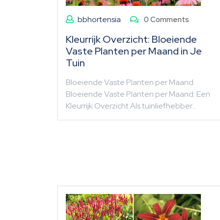
bbhortensia
0 Comments
Kleurrijk Overzicht: Bloeiende
Vaste Planten per Maand in Je
Tuin
Bloeiende Vaste Planten per Maand
Bloeiende Vaste Planten per Maand: Een
Kleurrijk Overzicht Als tuinliefhebber…