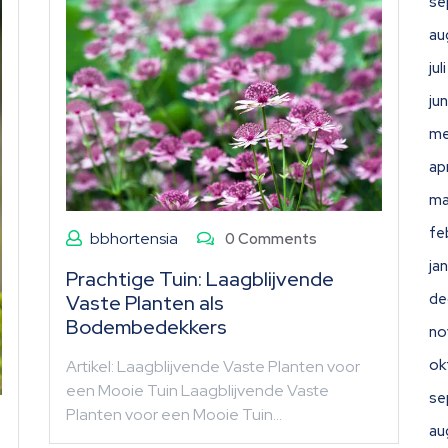
se
au
ju
ju
me
ap
ma
fe
bbhortensia
0 Comments
ja
Prachtige Tuin: Laagblijvende
de
Vaste Planten als
Bodembedekkers
no
ok
Artikel: Laagblijvende Vaste Planten voor
een Mooie Tuin Laagblijvende Vaste
se
Planten voor een Mooie Tuin…
au