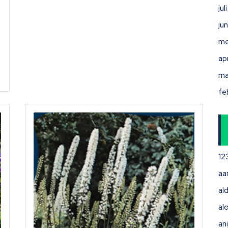
ju
ju
me
ap
ma
fe
12
aa
ald
al
ani