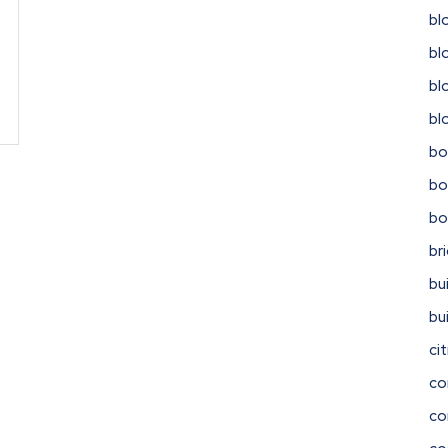
bl
bl
bl
bl
bo
bo
b
br
bu
bu
ci
co
co