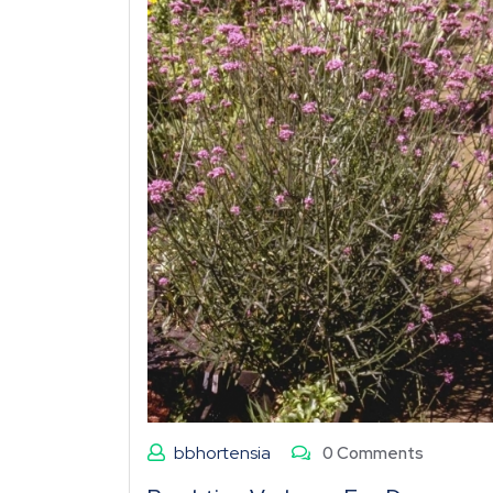
bbhortensia
0 Comments