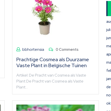
au
ju
ju
me
bbhortensia
0 Comments
ap
Prachtige Cosmea als Duurzame
ma
Vaste Plant in Belgische Tuinen
fe
Artikel: De Pracht van Cosmea als Vaste
ja
Plant De Pracht van Cosmea als Vaste
Plant…
de
no
ok