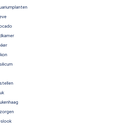
uariumplanten
eve
ocado
dkamer
kker
lkon
silicum
stellen
uk
ukenhaag
zorgen
eslook