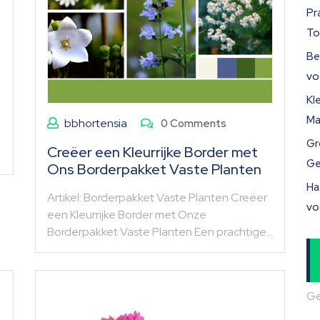
Pr
To
Be
vo
Kl
Ma
bbhortensia
0 Comments
Gr
Creëer een Kleurrijke Border met
Ge
Ons Borderpakket Vaste Planten
Ha
Artikel: Borderpakket Vaste Planten Creëer
vo
een Kleurrijke Border met Onze
Borderpakket Vaste Planten Een prachtige…
Ge