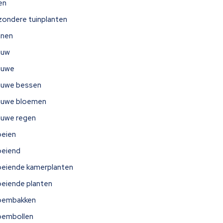
jen
jzondere tuinplanten
nnen
auw
auwe
auwe bessen
auwe bloemen
auwe regen
oeien
oeiend
oeiende kamerplanten
oeiende planten
oembakken
oembollen