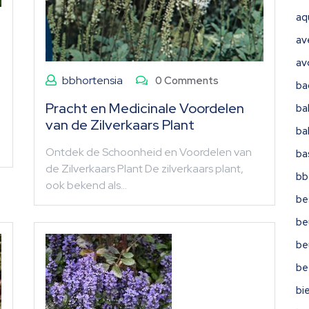
aq
av
av
bbhortensia
0 Comments
ba
Pracht en Medicinale Voordelen
ba
van de Zilverkaars Plant
ba
Ontdek de Schoonheid en Voordelen van
ba
de Zilverkaars Plant De zilverkaars plant,
bb
ook bekend als…
be
be
be
be
bi