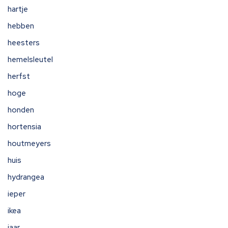
hartje
hebben
heesters
hemelsleutel
herfst
hoge
honden
hortensia
houtmeyers
huis
hydrangea
ieper
ikea
jaar