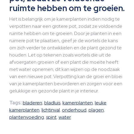
ruimte hebben om te groeien.
Het is belangrijk om je kamerplanten indien nodig te
verpotten naar een grotere pot, zodat ze voldoende
ruimte hebben om te groeien. Door je planten in een
ruimere pot te plaatsen, geef je de wortels de kans
om zich verder te ontwikkelen en de plant gezond te
houden. Let op tekenen zoals wortels die uit de
afvoergaten groeien of een plant die moeite heeft
met water opnemen; dit kan wijzen op de noodzaak
van een nieuwe pot. Verpotting kan de groei en bloei
van je kamerplanten bevorderen en zorgen voor een
gelukkige en gezonde plant in je interieur.
Tags:
bladeren
,
bladluis
,
kamerplanten
,
leuke
kamerplanten
,
lichtinval
,
onderhoud
,
plagen
,
plantenvoeding
,
spint
,
water