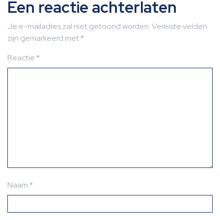
Een reactie achterlaten
Je e-mailadres zal niet getoond worden.
Vereiste velden
zijn gemarkeerd met
*
Reactie
*
Naam
*