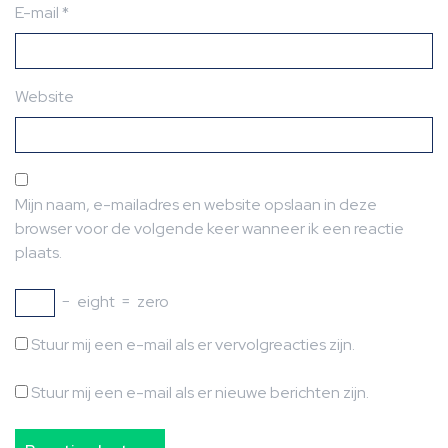
E-mail
*
Website
Mijn naam, e-mailadres en website opslaan in deze
browser voor de volgende keer wanneer ik een reactie
plaats.
−
eight
=
zero
Stuur mij een e-mail als er vervolgreacties zijn.
Stuur mij een e-mail als er nieuwe berichten zijn.