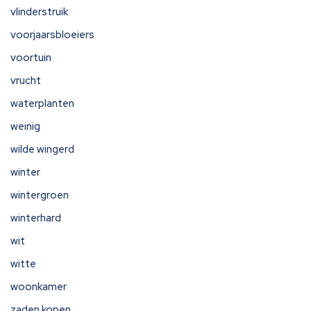
vlinderstruik
voorjaarsbloeiers
voortuin
vrucht
waterplanten
weinig
wilde wingerd
winter
wintergroen
winterhard
wit
witte
woonkamer
zaden kopen