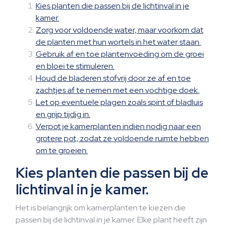
Kies planten die passen bij de lichtinval in je
kamer.
Zorg voor voldoende water, maar voorkom dat
de planten met hun wortels in het water staan.
Gebruik af en toe plantenvoeding om de groei
en bloei te stimuleren.
Houd de bladeren stofvrij door ze af en toe
zachtjes af te nemen met een vochtige doek.
Let op eventuele plagen zoals spint of bladluis
en grijp tijdig in.
Verpot je kamerplanten indien nodig naar een
grotere pot, zodat ze voldoende ruimte hebben
om te groeien.
Kies planten die passen bij de
lichtinval in je kamer.
Het is belangrijk om kamerplanten te kiezen die
passen bij de lichtinval in je kamer. Elke plant heeft zijn