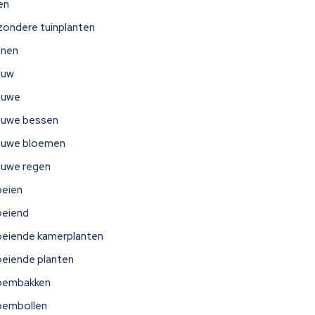
jen
jzondere tuinplanten
nnen
auw
auwe
auwe bessen
auwe bloemen
auwe regen
oeien
oeiend
oeiende kamerplanten
oeiende planten
oembakken
oembollen