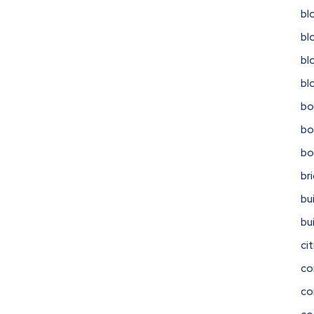
bl
bl
bl
bl
bo
bo
b
br
bu
bu
ci
co
co