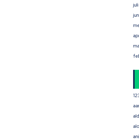
ju
ju
me
ap
ma
fe
12
aa
ald
al
ani