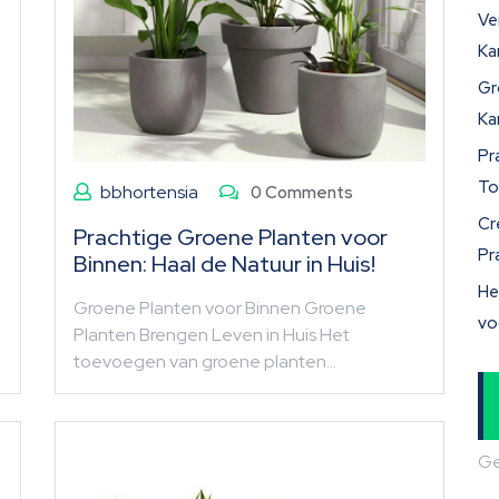
Ve
Ka
Gr
Ka
Pr
To
bbhortensia
0 Comments
Cr
Prachtige Groene Planten voor
Pr
Binnen: Haal de Natuur in Huis!
He
Groene Planten voor Binnen Groene
vo
Planten Brengen Leven in Huis Het
toevoegen van groene planten…
Ge