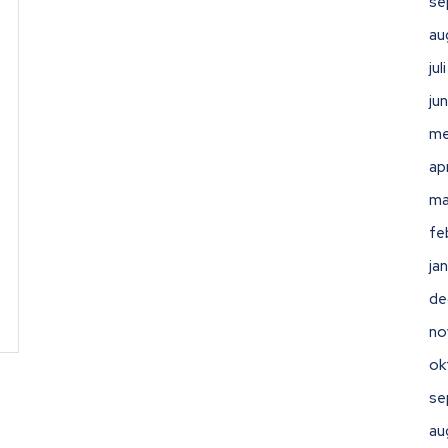
se
au
ju
ju
me
ap
ma
fe
ja
de
no
ok
se
au