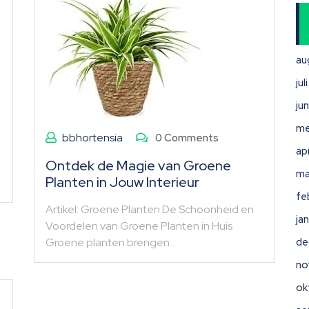
au
ju
ju
me
bbhortensia
0 Comments
ap
Ontdek de Magie van Groene
ma
Planten in Jouw Interieur
fe
Artikel: Groene Planten De Schoonheid en
ja
Voordelen van Groene Planten in Huis
Groene planten brengen…
de
no
ok