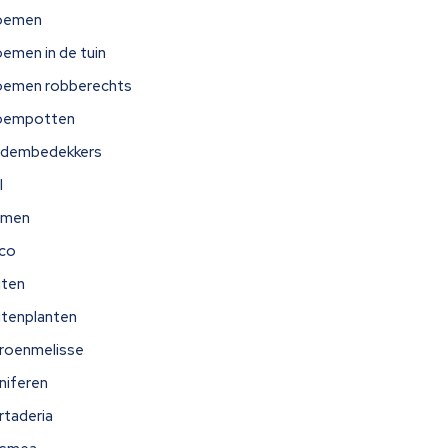
oemen
oemen in de tuin
oemen robberechts
oempotten
dembedekkers
l
omen
ico
iten
itenplanten
troenmelisse
niferen
rtaderia