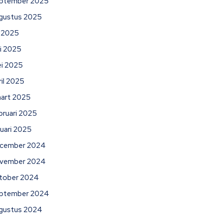
ptember 2025
gustus 2025
li 2025
ni 2025
i 2025
ril 2025
art 2025
bruari 2025
nuari 2025
cember 2024
vember 2024
tober 2024
ptember 2024
gustus 2024