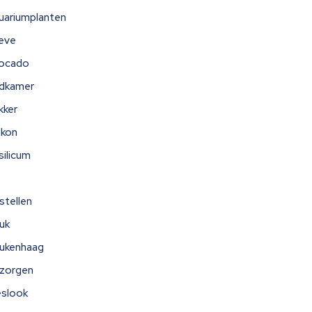
uariumplanten
eve
ocado
dkamer
kker
lkon
silicum
stellen
uk
ukenhaag
zorgen
eslook