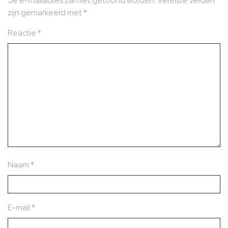
Je e-mailadres zal niet getoond worden.
Vereiste velden
zijn gemarkeerd met
*
Reactie
*
Naam
*
E-mail
*