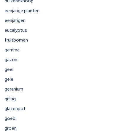
duizendknoop
eenjarige planten
eenjarigen
eucalyptus
fruitbomen
gamma
gazon
geel
gele
geranium
giftig
glazenpot
goed
groen