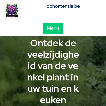
Skip
bbhortensia.be
to
content
Menu
Ontdek de
veelzijdighe
id van de ve
nkel plant in
uw tuin en k
euken