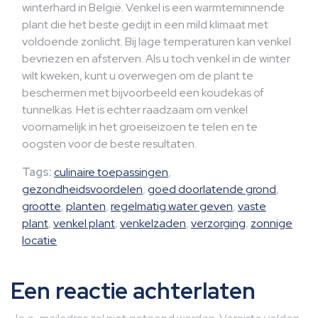
winterhard in België. Venkel is een warmteminnende
plant die het beste gedijt in een mild klimaat met
voldoende zonlicht. Bij lage temperaturen kan venkel
bevriezen en afsterven. Als u toch venkel in de winter
wilt kweken, kunt u overwegen om de plant te
beschermen met bijvoorbeeld een koudekas of
tunnelkas. Het is echter raadzaam om venkel
voornamelijk in het groeiseizoen te telen en te
oogsten voor de beste resultaten.
Tags:
culinaire toepassingen
,
gezondheidsvoordelen
,
goed doorlatende grond
,
grootte
,
planten
,
regelmatig water geven
,
vaste
plant
,
venkel plant
,
venkelzaden
,
verzorging
,
zonnige
locatie
Een reactie achterlaten