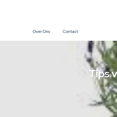
Skip
to
content
Over Ons
Contact
Tips v