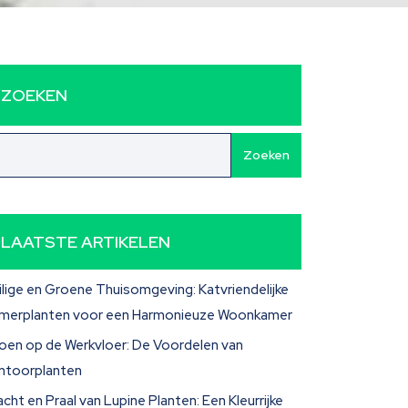
ZOEKEN
Zoeken
LAATSTE ARTIKELEN
ilige en Groene Thuisomgeving: Katvriendelijke
merplanten voor een Harmonieuze Woonkamer
oen op de Werkvloer: De Voordelen van
ntoorplanten
acht en Praal van Lupine Planten: Een Kleurrijke