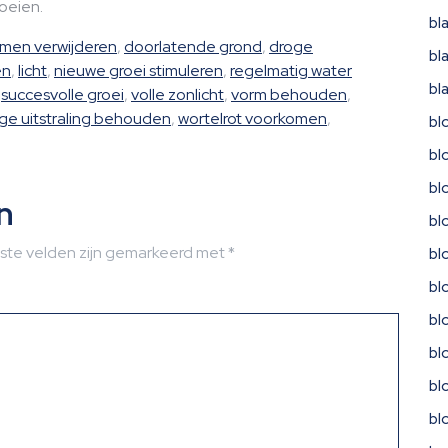
loeien.
bl
men verwijderen
,
doorlatende grond
,
droge
bl
en
,
licht
,
nieuwe groei stimuleren
,
regelmatig water
bl
,
succesvolle groei
,
volle zonlicht
,
vorm behouden
,
ge uitstraling behouden
,
wortelrot voorkomen
,
bl
bl
bl
n
bl
iste velden zijn gemarkeerd met
*
bl
bl
bl
bl
bl
bl