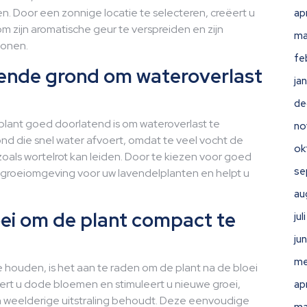
. Door een zonnige locatie te selecteren, creëert u
ap
 zijn aromatische geur te verspreiden en zijn
ma
tonen.
fe
ende grond om wateroverlast
ja
de
plant goed doorlatend is om wateroverlast te
no
nd die snel water afvoert, omdat te veel vocht de
ok
oals wortelrot kan leiden. Door te kiezen voor goed
se
groeiomgeving voor uw lavendelplanten en helpt u
au
oei om de plant compact te
ju
ju
me
houden, is het aan te raden om de plant na de bloei
ert u dode bloemen en stimuleert u nieuwe groei,
ap
n weelderige uitstraling behoudt. Deze eenvoudige