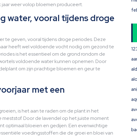
ma
lk jaar weer volop bloemen produceert.
fe
g water, vooral tijdens droge
ter te geven, vooral tijdens droge periodes. Deze
maar heeft wel voldoende vocht nodig om gezond te
12
eriodes is het essentieel om de grond rondom de
aa
e wortels voldoende water kunnen opnemen. Door
delplant om zijn prachtige bloemen en geur te
ald
al
voorjaar met een
ani
aq
av
oeien, is het aan te raden om de plant in het
 meststof. Door de lavendel op het juiste moment
av
ant optimaal bloeien en gedijen. Een evenwichtige
ba
ssentiële voedingsstoffen die de groei en bloei van