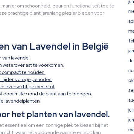
ju
 manier om schoonheid, geur en functionaliteit toe te
me
eze prachtige plant jarenlang plezier bieden voor
ap
ma
fe
en van Lavendel in België
ja
n van lavendel.
de
 wateroverlast te voorkomen.
no
nt compact te houden.
l tijdens droge periodes.
ok
en evenwichtige meststof.
se
t door mulch rond de plant aan te brengen.
au
de lavendelplanten.
ju
or het planten van lavendel.
ju
et essentieel om een zonnige plek te kiezen bij het
me
zonlicht, waar het voldoende warmte en licht kan