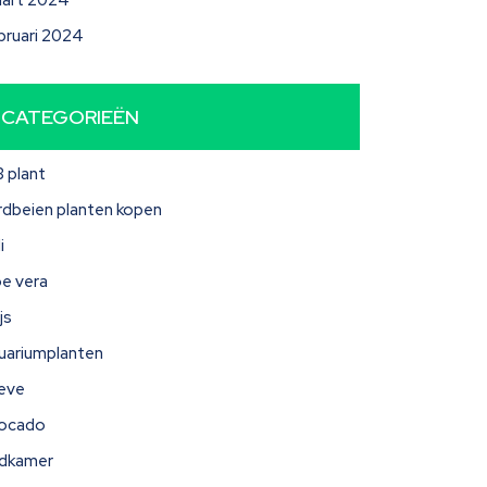
art 2024
bruari 2024
CATEGORIEËN
3 plant
rdbeien planten kopen
i
oe vera
js
uariumplanten
eve
ocado
dkamer