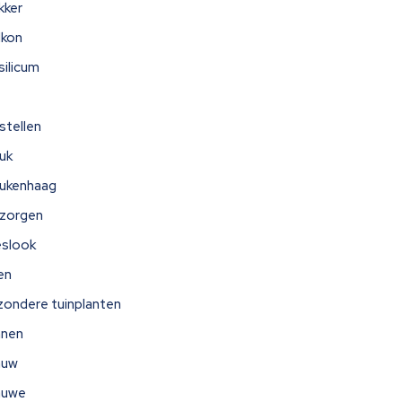
kker
lkon
silicum
stellen
uk
ukenhaag
zorgen
eslook
jen
jzondere tuinplanten
nnen
auw
auwe