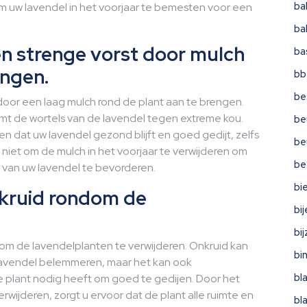
ba
m uw lavendel in het voorjaar te bemesten voor een
ba
n strenge vorst door mulch
ba
engen.
bb
be
oor een laag mulch rond de plant aan te brengen.
rmt de wortels van de lavendel tegen extreme kou.
be
n dat uw lavendel gezond blijft en goed gedijt, zelfs
be
niet om de mulch in het voorjaar te verwijderen om
be
 van uw lavendel te bevorderen.
bi
nkruid rondom de
bi
bi
dom de lavendelplanten te verwijderen. Onkruid kan
bi
 lavendel belemmeren, maar het kan ook
bl
plant nodig heeft om goed te gedijen. Door het
wijderen, zorgt u ervoor dat de plant alle ruimte en
bl