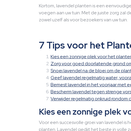
Kortom, lavendel planten is een eenvoudige
voegen aan uw tuin. Met de juiste zorg zal d
zowel uzelf als voor bezoekers van uw tuin.
7 Tips voor het Plant
Kies een zonnige plek voor het plante
Zorg voor goed doorlatende grond om
Snoei lavendel na de bloei om de pla
Geef lavendel regelmatig water, voora
Bemest lavendel in het voorjaar met e
Bescherm lavendel tegen strenge vors
Verwijder regelmatig onkruid rondom 
Kies een zonnige plek vo
Voor een succesvolle groei van lavendel is h
planten. Lavendel gedijt het beste in volle 