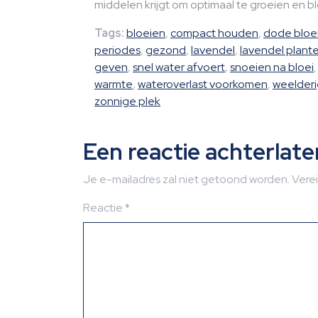
middelen krijgt om optimaal te groeien en b
Tags:
bloeien
,
compact houden
,
dode bloe
periodes
,
gezond
,
lavendel
,
lavendel plant
geven
,
snel water afvoert
,
snoeien na bloei
warmte
,
wateroverlast voorkomen
,
weelderi
zonnige plek
Een reactie achterlate
Je e-mailadres zal niet getoond worden.
Vere
Reactie
*