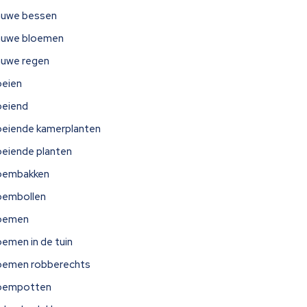
auwe bessen
auwe bloemen
auwe regen
oeien
oeiend
oeiende kamerplanten
oeiende planten
oembakken
oembollen
oemen
oemen in de tuin
oemen robberechts
oempotten