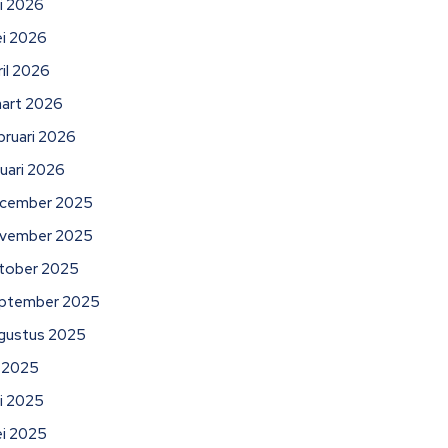
ni 2026
i 2026
ril 2026
art 2026
bruari 2026
nuari 2026
cember 2025
vember 2025
tober 2025
ptember 2025
gustus 2025
li 2025
ni 2025
i 2025