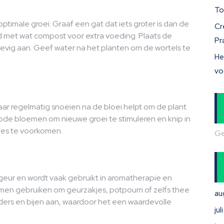
To
 optimale groei. Graaf een gat dat iets groter is dan de
Cr
d met wat compost voor extra voeding. Plaats de
Pr
stevig aan. Geef water na het planten om de wortels te
He
vo
r regelmatig snoeien na de bloei helpt om de plant
de bloemen om nieuwe groei te stimuleren en knip in
rlies te voorkomen.
Ge
eur en wordt vaak gebruikt in aromatherapie en
en gebruiken om geurzakjes, potpourri of zelfs thee
au
ders en bijen aan, waardoor het een waardevolle
ju