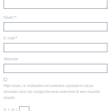
Naam
*
E-mail
*
Website
Mijn naam, e-mailadres en website opslaan in deze
browser voor de volgende keer wanneer ik een reactie
plaats.
6
+
4
=