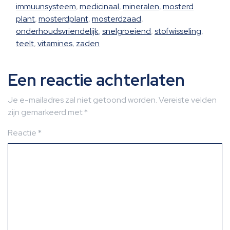
immuunsysteem
,
medicinaal
,
mineralen
,
mosterd
plant
,
mosterdplant
,
mosterdzaad
,
onderhoudsvriendelijk
,
snelgroeiend
,
stofwisseling
,
teelt
,
vitamines
,
zaden
Een reactie achterlaten
Je e-mailadres zal niet getoond worden.
Vereiste velden
zijn gemarkeerd met
*
Reactie
*