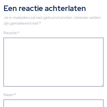
Een reactie achterlaten
Je e-mailadres zal niet getoond worden.
Vereiste velden
zijn gemarkeerd met
*
Reactie
*
Naam
*