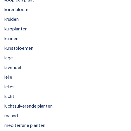
koop een plant
korenbloem
kruiden
kuipplanten
kunnen
kunstbloemen
lage
lavendel
lelie
lelies
lucht
luchtzuiverende planten
maand
mediterrane planten