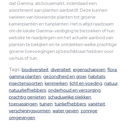
dat Gamma, als bouwmarkt, inderdaad een
assortiment aan planten aanbiedt. Deze kunnen
variëren van bloeiende planten tot groene
kamerplanten en tuinplanten. Het is altijd raadzaam
om de lokale Gamma-vestiging te bezoeken of hun
website te raadplegen om het actuele aanbod van
planten te bekijken en te ontdekken welke prachtige
groene toevoegingen zij beschikbaar hebben voor
uw huis of tuin.
Tags:
biodiversiteit
,
diversiteit
,
eigenschappen
,
flora
,
gamma planten
,
gezondheid en groei
,
habitats
,
insectensoorten
,
kenmerken
,
licht en voeding
,
natuur
,
natuurliefhebbers
,
onderhoud en verzorging
,
prachtig genieten
,
schaduwrijke plekken
,
toepassingen
,
tuinen
,
tuinliefhebbers
,
variëteit
,
verschijningsvormen
,
water geven
,
zonnige
omgevingen