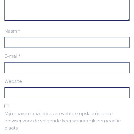
Naam
*
E-mail
*
Website
Mijn naam, e-mailadres en website opslaan in deze
browser voor de volgende keer wanneer ik een reactie
plaats.