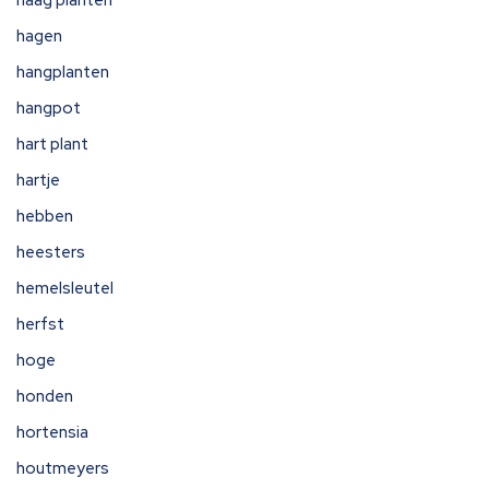
haag planten
hagen
hangplanten
hangpot
hart plant
hartje
hebben
heesters
hemelsleutel
herfst
hoge
honden
hortensia
houtmeyers