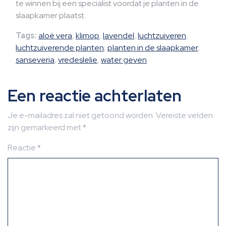
te winnen bij een specialist voordat je planten in de
slaapkamer plaatst.
Tags:
aloë vera
,
klimop
,
lavendel
,
luchtzuiveren
,
luchtzuiverende planten
,
planten in de slaapkamer
,
sanseveria
,
vredeslelie
,
water geven
Een reactie achterlaten
Je e-mailadres zal niet getoond worden.
Vereiste velden
zijn gemarkeerd met
*
Reactie
*