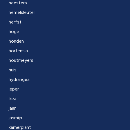
heesters
hemelsleutel
herfst
hoge
honden
hortensia
houtmeyers
huis
hydrangea
ieper
ikea
jaar
jasmijn
kamerplant