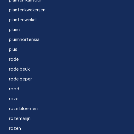
planten kantoor
plantenkwekerijen
plantenwinkel
pluim
pluimhortensia
plus
rode
rode beuk
rode peper
rood
roze
roze bloemen
rozemarijn
rozen