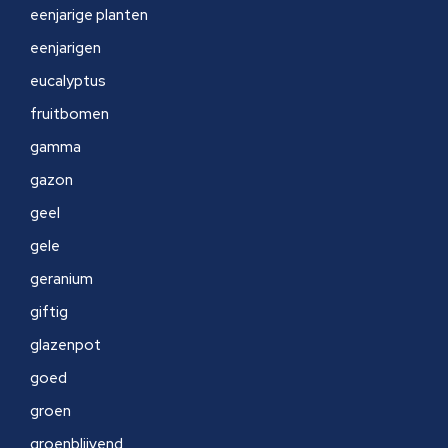
eenjarige planten
eenjarigen
eucalyptus
fruitbomen
gamma
gazon
geel
gele
geranium
giftig
glazenpot
goed
groen
groenblijvend