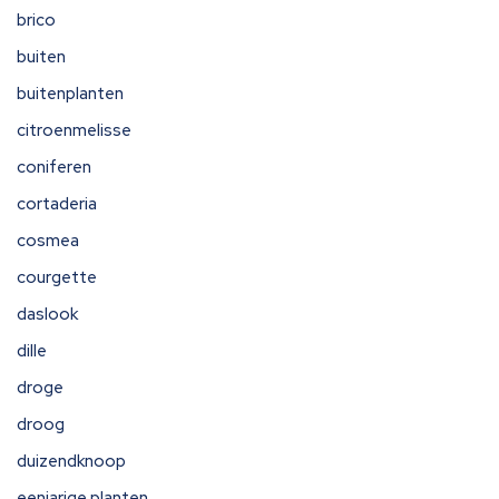
brico
buiten
buitenplanten
citroenmelisse
coniferen
cortaderia
cosmea
courgette
daslook
dille
droge
droog
duizendknoop
eenjarige planten