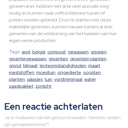
groeien snel, hebben niet al te veel speciale zorg
nodig en kunnen vaak zelfs in kleinere tuinen of
potten worden geteeld. Door te starten met deze
makkelijke groenten, kunnen nieuwe tuiniers al snel
genieten van de voldoening van het kweken van hun
eigen verse producten.
Tags:
april
,
belgië
,
compost
,
gewassen
,
groeien
,
groentegewassen
,
groenten
,
groenten planten
,
grond
,
klimaat
,
lenteomstandigheden
,
maart
,
meststoffen
,
moestuin
,
ongedierte
,
oogsten
,
planten
,
salades
,
tuin
,
vorstminimaal
,
water
,
zaadpakket
,
zonlicht
Een reactie achterlaten
Je e-mailadres zal niet getoond worden.
Vereiste velden
zijn gemarkeerd met
*