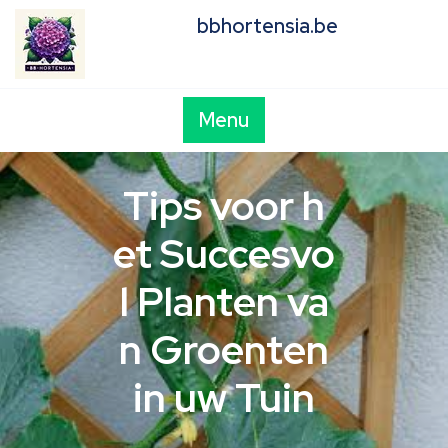
Skip
bbhortensia.be
to
content
Menu
Tips voor h
et Succesvo
l Planten va
n Groenten
in uw Tuin