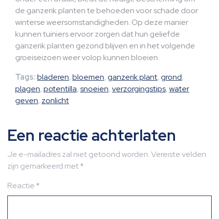
de ganzerik planten te behoeden voor schade door
winterse weersomstandigheden. Op deze manier
kunnen tuiniers ervoor zorgen dat hun geliefde
ganzerik planten gezond blijven en in het volgende
groeiseizoen weer volop kunnen bloeien.
Tags:
bladeren
,
bloemen
,
ganzerik plant
,
grond
,
plagen
,
potentilla
,
snoeien
,
verzorgingstips
,
water
geven
,
zonlicht
Een reactie achterlaten
Je e-mailadres zal niet getoond worden.
Vereiste velden
zijn gemarkeerd met
*
Reactie
*