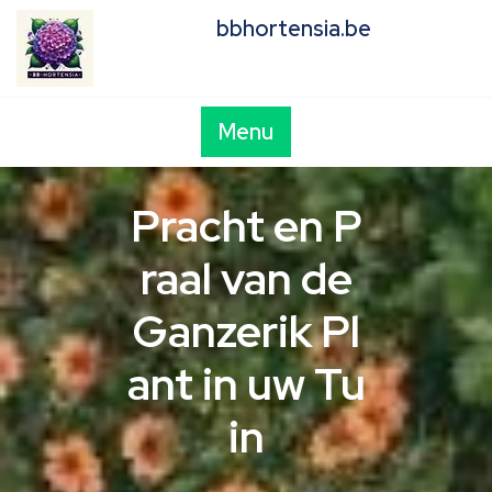
Skip
bbhortensia.be
to
content
Menu
Pracht en P
raal van de
Ganzerik Pl
ant in uw Tu
in