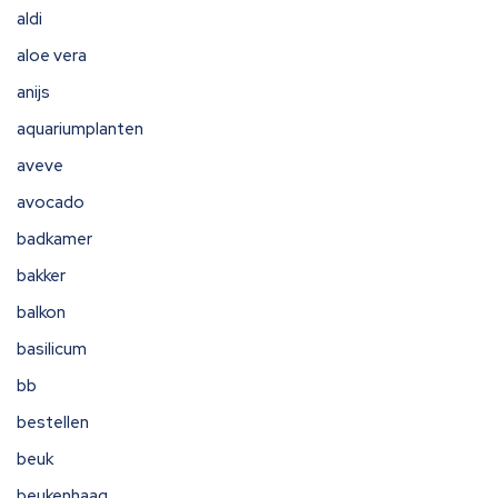
aldi
aloe vera
anijs
aquariumplanten
aveve
avocado
badkamer
bakker
balkon
basilicum
bb
bestellen
beuk
beukenhaag