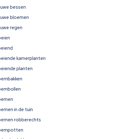
auwe bessen
auwe bloemen
auwe regen
oeien
oeiend
oeiende kamerplanten
oeiende planten
oembakken
oembollen
oemen
oemen in de tuin
oemen robberechts
oempotten