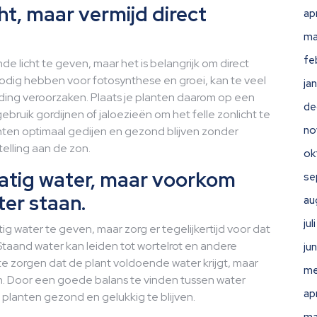
ht, maar vermijd direct
ap
ma
fe
e licht te geven, maar het is belangrijk om direct
 nodig hebben voor fotosynthese en groei, kan te veel
ja
anding veroorzaken. Plaats je planten daarom op een
de
ebruik gordijnen of jaloezieën om het felle zonlicht te
no
anten optimaal gedijen en gezond blijven zonder
elling aan de zon.
ok
atig water, maar voorkom
se
ter staan.
au
ju
ig water te geven, maar zorg er tegelijkertijd voor dat
 Staand water kan leiden tot wortelrot en andere
ju
te zorgen dat de plant voldoende water krijgt, maar
me
n. Door een goede balans te vinden tussen water
ap
 planten gezond en gelukkig te blijven.