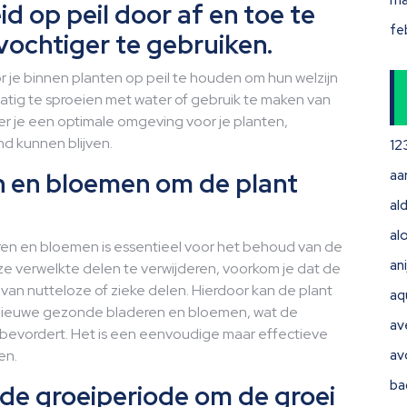
ma
d op peil door af en toe te
fe
vochtiger te gebruiken.
r je binnen planten op peil te houden om hun welzijn
atig te sproeien met water of gebruik te maken van
r je een optimale omgeving voor je planten,
d kunnen blijven.
12
n en bloemen om de plant
aa
ald
al
ren en bloemen is essentieel voor het behoud van de
ani
e verwelkte delen te verwijderen, voorkom je dat de
van nutteloze of zieke delen. Hierdoor kan de plant
aq
n nieuwe gezonde bladeren en bloemen, wat de
av
ant bevordert. Het is een eenvoudige maar effectieve
en.
av
ba
de groeiperiode om de groei