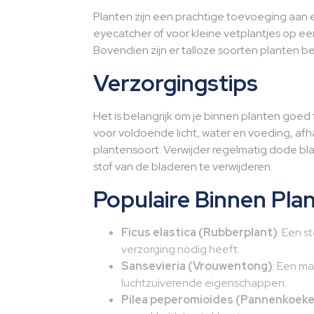
Planten zijn een prachtige toevoeging aan el
eyecatcher of voor kleine vetplantjes op een
Bovendien zijn er talloze soorten planten bes
Verzorgingstips
Het is belangrijk om je binnen planten goe
voor voldoende licht, water en voeding, afh
plantensoort. Verwijder regelmatig dode bla
stof van de bladeren te verwijderen.
Populaire Binnen Pl
Ficus elastica (Rubberplant)
: Een s
verzorging nodig heeft.
Sansevieria (Vrouwentong)
: Een ma
luchtzuiverende eigenschappen.
Pilea peperomioides (Pannenkoeke