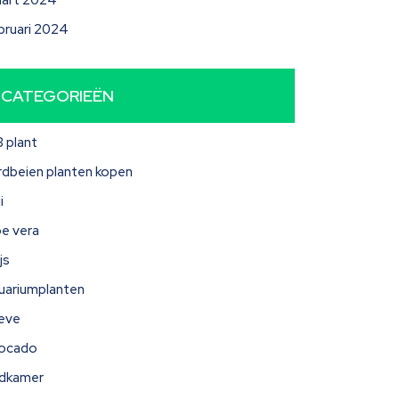
art 2024
bruari 2024
CATEGORIEËN
3 plant
rdbeien planten kopen
i
oe vera
js
uariumplanten
eve
ocado
dkamer