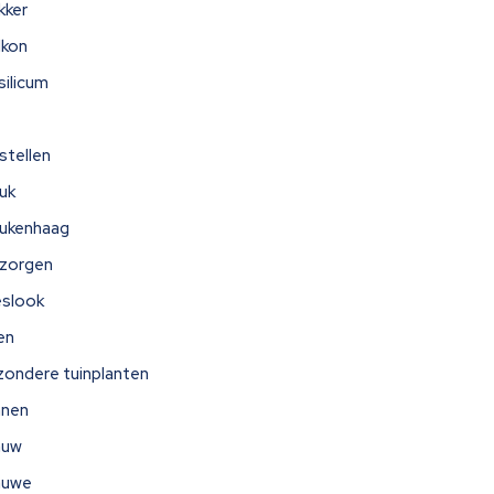
kker
lkon
silicum
stellen
uk
ukenhaag
zorgen
eslook
jen
jzondere tuinplanten
nnen
auw
auwe