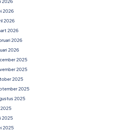
ni 2026
i 2026
ril 2026
art 2026
bruari 2026
nuari 2026
cember 2025
vember 2025
tober 2025
ptember 2025
gustus 2025
li 2025
ni 2025
i 2025