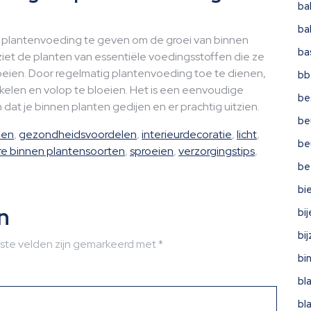
ba
ba
om plantenvoeding te geven om de groei van binnen
ba
ziet de planten van essentiële voedingsstoffen die ze
eien. Door regelmatig plantenvoeding toe te dienen,
bb
ikkelen en volop te bloeien. Het is een eenvoudige
be
dat je binnen planten gedijen en er prachtig uitzien.
be
den
,
gezondheidsvoordelen
,
interieurdecoratie
,
licht
,
be
re binnen plantensoorten
,
sproeien
,
verzorgingstips
,
be
bi
n
bi
bi
iste velden zijn gemarkeerd met
*
bi
bl
bl