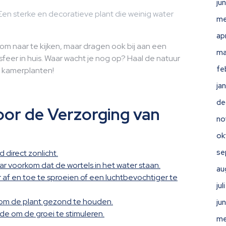
ju
 Een sterke en decoratieve plant die weinig water
me
ap
 om naar te kijken, maar dragen ook bij aan een
ma
eer in huis. Waar wacht je nog op? Haal de natuur
fe
e kamerplanten!
ja
de
voor de Verzorging van
no
ok
se
 direct zonlicht.
r voorkom dat de wortels in het water staan.
au
 af en toe te sproeien of een luchtbevochtiger te
ju
om de plant gezond te houden.
ju
e om de groei te stimuleren.
me