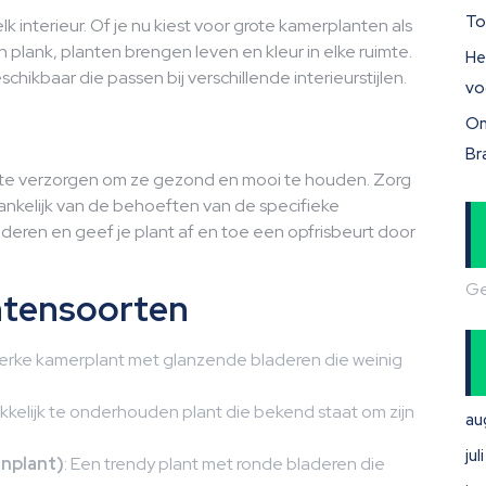
To
k interieur. Of je nu kiest voor grote kamerplanten als
 plank, planten brengen leven en kleur in elke ruimte.
He
chikbaar die passen bij verschillende interieurstijlen.
vo
On
Br
d te verzorgen om ze gezond en mooi te houden. Zorg
ankelijk van de behoeften van de specifieke
deren en geef je plant af en toe een opfrisbeurt door
Ge
antensoorten
terke kamerplant met glanzende bladeren die weinig
kkelijk te onderhouden plant die bekend staat om zijn
au
ju
nplant)
: Een trendy plant met ronde bladeren die