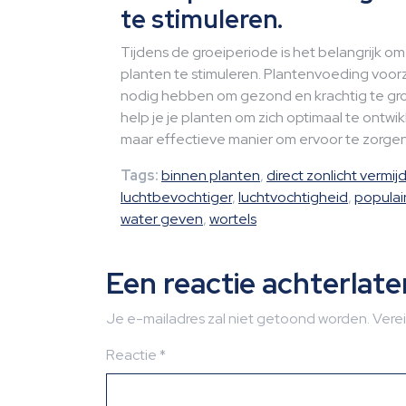
te stimuleren.
Tijdens de groeiperiode is het belangrijk 
planten te stimuleren. Plantenvoeding voor
nodig hebben om gezond en krachtig te gro
help je je planten om zich optimaal te ontw
maar effectieve manier om ervoor te zorgen 
Tags:
binnen planten
,
direct zonlicht vermij
luchtbevochtiger
,
luchtvochtigheid
,
populai
water geven
,
wortels
Een reactie achterlate
Je e-mailadres zal niet getoond worden.
Vere
Reactie
*