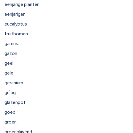
eenjarige planten
eenjarigen
eucalyptus
fruitbomen
gamma
gazon
geel
gele
geranium
giftig
glazenpot
goed
groen
groenblijvend