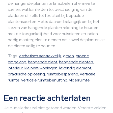
de hangende planten te knabbelen of ermee te
spelen, wat kan leiden tot beschadiging van de
bladeren of zelfs tot toxiciteit bij bepaalde
plantensoorten. Het is daarom belangrijk om bij het
kiezen van hangende planten rekening te houden
met de toegankelijkheid voor huisdieren en indien
nodig maatregelen te nemen om zowel de planten als
de dieren veilig te houden.
Tags:
esthetisch aantrekkelijk
,
groen
,
groene
omgeving
,
hangende plant
,
hangende planten
,
interieur
,
kleinere woningen
,
levendig element
,
praktische oplossing
,
ruimtebesparend
,
verticale
ruimte
,
verticale ruimtebenutting
,
vloerruimte
Een reactie achterlaten
Je e-mailadres zal niet getoond worden.
Vereiste velden