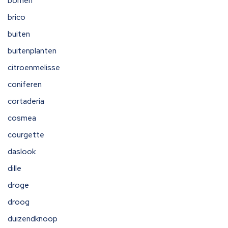
bomen
brico
buiten
buitenplanten
citroenmelisse
coniferen
cortaderia
cosmea
courgette
daslook
dille
droge
droog
duizendknoop