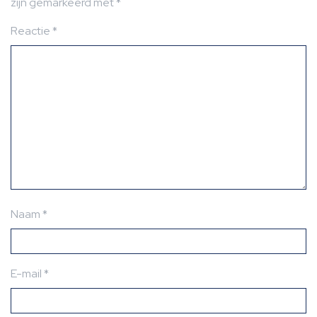
zijn gemarkeerd met
*
Reactie
*
Naam
*
E-mail
*