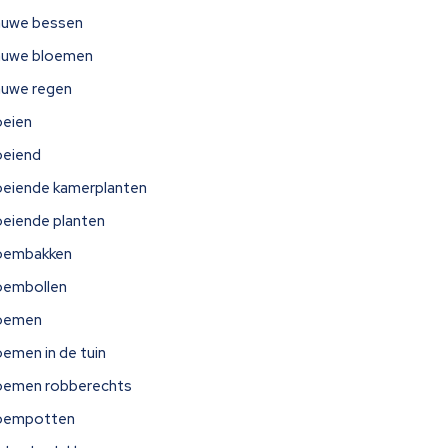
auwe bessen
auwe bloemen
auwe regen
oeien
oeiend
oeiende kamerplanten
oeiende planten
oembakken
oembollen
oemen
oemen in de tuin
oemen robberechts
oempotten