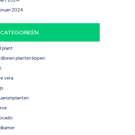
art 2024
bruari 2024
CATEGORIEËN
3 plant
rdbeien planten kopen
i
oe vera
js
uariumplanten
eve
ocado
dkamer