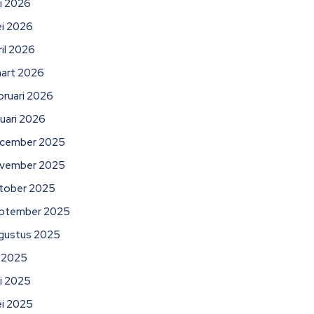
ni 2026
i 2026
ril 2026
art 2026
bruari 2026
nuari 2026
cember 2025
vember 2025
tober 2025
ptember 2025
gustus 2025
li 2025
ni 2025
i 2025