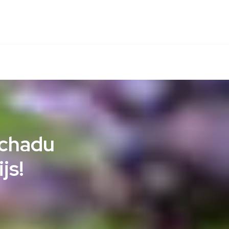
Schadu
js!