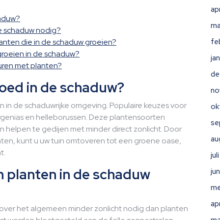
ap
haduw?
ma
de schaduw nodig?
planten die in de schaduw groeien?
fe
roeien in de schaduw?
ja
euren met planten?
de
goed in de schaduw?
no
jen in de schaduwrijke omgeving. Populaire keuzes voor
ok
bergenias en helleborussen. Deze plantensoorten
se
elpen te gedijen met minder direct zonlicht. Door
au
en, kunt u uw tuin omtoveren tot een groene oase,
t.
ju
n planten in de schaduw
ju
me
ap
 over het algemeen minder zonlicht nodig dan planten