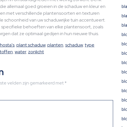
 die allemaal goed groeien in de schaduw en kleur en
bl
len met verschillende plantensoorten en texturen
bl
e schoonheid van uw schaduwrijke tuin accentueert.
bl
specifieke behoeften van elke plantensoort, zoals
gen dat ze optimaal gedijen in hun nieuwe thuis.
bl
bl
hosta's
,
plant schaduw
,
planten
,
schaduw
,
type
toffen
,
water
,
zonlicht
bl
bl
n
bl
bl
iste velden zijn gemarkeerd met
*
bl
bl
bl
bl