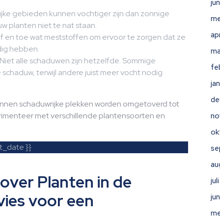
ju
jke gebieden kunnen vochtiger zijn dan zonnige
me
w planten niet te nat staan.
ap
f en toe wat meststoffen om ervoor te zorgen dat ze
odig hebben.
ma
Niet alle schaduwen zijn hetzelfde. Sommige
fe
schaduw, terwijl andere juist meer vocht nodig
ja
de
unnen schaduwrijke plekken worden omgetoverd tot
erimenteer met verschillende plantensoorten en
no
ok
t_date }}
se
au
over Planten in de
ju
vies voor een
ju
me