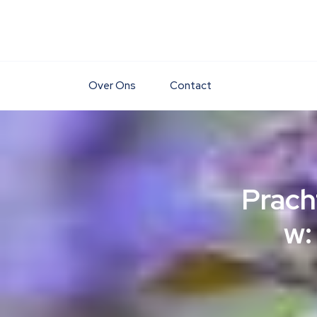
Skip
to
content
Over Ons
Contact
Prach
w: