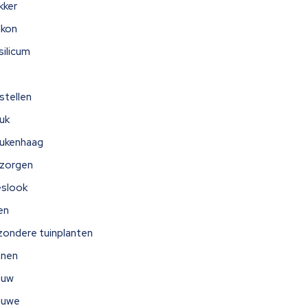
kker
lkon
silicum
stellen
uk
ukenhaag
zorgen
eslook
jen
jzondere tuinplanten
nnen
auw
auwe