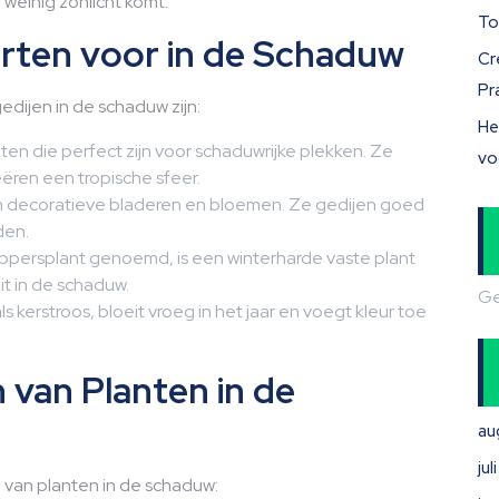
 weinig zonlicht komt.
To
orten voor in de Schaduw
Cr
Pr
dijen in de schaduw zijn:
He
ten die perfect zijn voor schaduwrijke plekken. Ze
vo
ëren een tropische sfeer.
 decoratieve bladeren en bloemen. Ze gedijen goed
den.
ppersplant genoemd, is een winterharde vaste plant
t in de schaduw.
Ge
 kerstroos, bloeit vroeg in het jaar en voegt kleur toe
 van Planten in de
au
ju
n van planten in de schaduw: