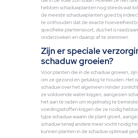
die in de volle zon staan. Hoewel ze niet di
hebben schaduwplanten nog steeds wat lich
de meeste schaduwplanten goed bij indirect li
te onthouden dat de exacte hoeveelheid ben
specifieke plantensoort, dus het is raadzaa
onderzoeken en daarop af te stemmen.
Zijn er speciale verzorgi
schaduw groeien?
Voor planten die in de schaduw groeien, zij
om ze gezond en gelukkig te houden. Het is
schaduw over het algemeen minder zonlicht k
ze voldoende water krijgen, aangezien schad
het aan te raden om regelmatig te bemesten
voedingsstoffen krijgen die ze nodig hebbe
type schaduw waarin de plant groeit, aang
schaduw terwijl andere meer vocht nodig h
kunnen planten in de schaduw optimaal ged