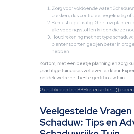
Zorg voor voldoende water: Schaduwri
plekken, dus controleer regelmatig of u
Bemest regelmatig: Geef uw planten a
alle voedingsstoffen krijgen die ze n
Houd rekening met het type schaduw: 
plantensoorten gedijen beter in droge 
hebben.
Kortom, met een beetje planning en zorg k
prachtige tuinoases vol leven en kleur. Exp
ontdek welke het beste gedijt in uw tuin!
Gepubliceerd op BBHortensia.be – {{ curren
Veelgestelde Vragen 
Schaduw: Tips en Ad
Schaduwrijke Tuin