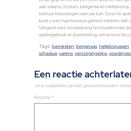
aan varens, hosta’s, bergenia en helleborus,
textuur toevoegen aan uw tuin. Door te spe
kunt u een harmonieus geheel creëren dat d
Vergeet niet om rekening te houden met de 
watergebruik en bemesting, om ervoor te zor
Tags:
bemesten
,
bergenias
,
helleborussen
,
schaduw
,
varens
,
verzorgingstips
,
voedingss
Een reactie achterlate
Je e-mailadres zal niet getoond worden.
Vere
Reactie
*