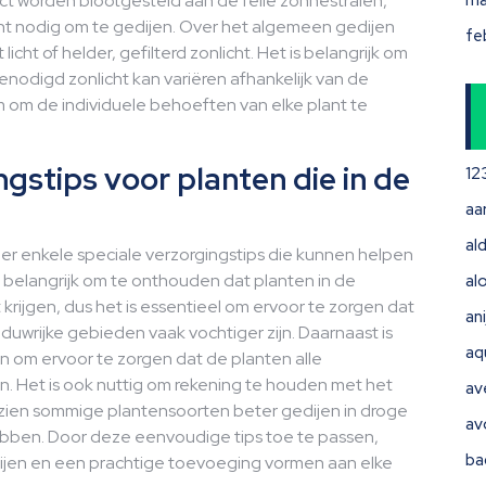
rect worden blootgesteld aan de felle zonnestralen,
ma
t nodig om te gedijen. Over het algemeen gedijen
fe
cht of helder, gefilterd zonlicht. Het is belangrijk om
odigd zonlicht kan variëren afhankelijk van de
m om de individuele behoeften van elke plant te
ngstips voor planten die in de
12
aa
ald
n er enkele speciale verzorgingstips die kunnen helpen
 belangrijk om te onthouden dat planten in de
al
rijgen, dus het is essentieel om ervoor te zorgen dat
ani
uwrijke gebieden vaak vochtiger zijn. Daarnaast is
aq
 om ervoor te zorgen dat de planten alle
n. Het is ook nuttig om rekening te houden met het
av
ezien sommige plantensoorten beter gedijen in droge
av
ebben. Door deze eenvoudige tips toe te passen,
ba
ijen en een prachtige toevoeging vormen aan elke