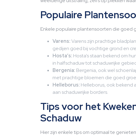
weelderige uitstraling, zelfs op plekken waar
Populaire Plantenso
Enkele populaire plantensoorten die goed ge
Varens:
Varens zijn prachtige bladplan
gedijen goed bij vochtige grond en cre
Hosta’s:
Hosta’s staan bekend om hun
in halfschaduw tot schaduwrijke gebie
Bergenia:
Bergenia, ook wel schoenla
met prachtige bloemen die goed groei
Helleborus:
Helleborus, ook bekend als
aan schaduwrijke borders.
Tips voor het Kweken
Schaduw
Hier zijn enkele tips om optimaal te geniete