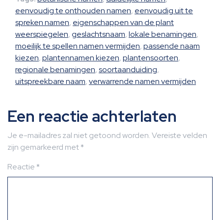
eenvoudig te onthouden namen
,
eenvoudig uit te
spreken namen
,
eigenschappen van de plant
weerspiegelen
,
geslachtsnaam
,
lokale benamingen
,
moeilijk te spellen namen vermijden
,
passende naam
kiezen
,
plantennamen kiezen
,
plantensoorten
,
regionale benamingen
,
soortaanduiding
,
uitspreekbare naam
,
verwarrende namen vermijden
Een reactie achterlaten
Je e-mailadres zal niet getoond worden.
Vereiste velden
zijn gemarkeerd met
*
Reactie
*