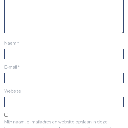
Naam
*
E-mail
*
Website
Mijn naam, e-mailadres en website opslaan in deze