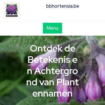
Skip
bbhortensia.be
to
content
Menu
Ontdek de
Betekenis e
n Achtergro
nd van Plant
ennamen