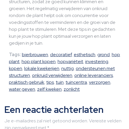
structuren, zodat ze goed kunnen klimmen en
groeien. Het regelmatig verwijderen van onkruid
rondom de plant helpt ook om concurrentie voor
voedingsstoffen te verminderen en de groei van de
hop plant te stimuleren. Met deze tips in gedachten
kun je jouw hop plant optimaal verzorgen en laten
gedijen in je tuin.
Tags:
bierbrouwen
,
decoratief
,
esthetisch
,
grond
,
hop
plant
,
hop plant kopen
,
hopvariëteit
,
investering
,
kopen
,
lokale kwekerijen
,
nuttig
,
ondersteunen met
structuren
,
onkruid verwijderen
,
online leveranciers
,
praktisch gebruik
,
tips
,
tuin
,
tuincentra
,
verzorgen
,
water geven
,
zelf kweken
,
zonlicht
Een reactie achterlaten
Je e-mailadres zal niet getoond worden.
Vereiste velden
zijn gemarkeerd met
*