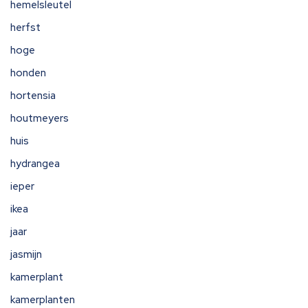
hemelsleutel
herfst
hoge
honden
hortensia
houtmeyers
huis
hydrangea
ieper
ikea
jaar
jasmijn
kamerplant
kamerplanten