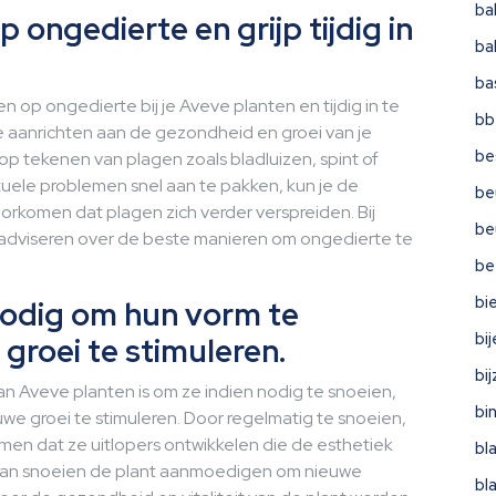
ba
 ongedierte en grijp tijdig in
ba
ba
n op ongedierte bij je Aveve planten en tijdig in te
bb
e aanrichten aan de gezondheid en groei van je
be
n op tekenen van plagen zoals bladluizen, spint of
tuele problemen snel aan te pakken, kun je de
be
rkomen dat plagen zich verder verspreiden. Bij
be
dviseren over de beste manieren om ongedierte te
be
bi
 nodig om hun vorm te
bi
roei te stimuleren.
bi
n Aveve planten is om ze indien nodig te snoeien,
bi
e groei te stimuleren. Door regelmatig te snoeien,
men dat ze uitlopers ontwikkelen die de esthetiek
bl
 kan snoeien de plant aanmoedigen om nieuwe
bl