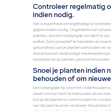
Controleer regelmatig op
indien nodig.
Het is essentieel om regelmatig te controlere
grijpen indien nodig. Ongedierte kan schad
planten, dus het is belangrijk om alert te zij
wolluis. Door proactief te handelen en even
gezondheid van je planten behouden en voo
Aveve kunnen deskundige medewerkers je a
bestrijden en je planten gezond te houden.
Snoei je planten indien
behouden of om nieuwe g
Een belangrijke tip voor het onderhouden va
zowel om hun vorm te behouden als om nieuw
kun je de planten in vorm houden en voorko
van de plant kunnen verstoren. Bovendien