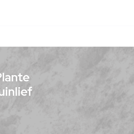
Plante
inlief