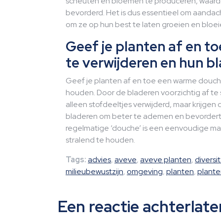
scheuten en bloemen te produceren, waardo
bevorderd. Het is dus essentieel om aandac
om ze op hun best te laten groeien en bloei
Geef je planten af en 
te verwijderen en hun bl
Geef je planten af en toe een warme douche 
houden. Door de bladeren voorzichtig af te 
alleen stofdeeltjes verwijderd, maar krijgen
bladeren om beter te ademen en bevordert d
regelmatige ‘douche’ is een eenvoudige maa
stralend te houden.
Tags:
advies
,
aveve
,
aveve planten
,
diversit
milieubewustzijn
,
omgeving
,
planten
,
plante
Een reactie achterlate