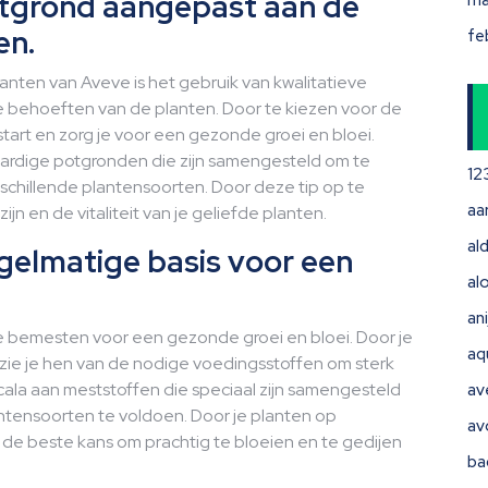
otgrond aangepast aan de
ma
en.
fe
lanten van Aveve is het gebruik van kwalitatieve
e behoeften van de planten. Door te kiezen voor de
start en zorg je voor een gezonde groei en bloei.
ardige potgronden die zijn samengesteld om te
12
schillende plantensoorten. Door deze tip op te
aa
ijn en de vitaliteit van je geliefde planten.
ald
gelmatige basis voor een
al
ani
te bemesten voor een gezonde groei en bloei. Door je
aq
rzie je hen van de nodige voedingsstoffen om sterk
scala aan meststoffen die speciaal zijn samengesteld
av
ntensoorten te voldoen. Door je planten op
av
 de beste kans om prachtig te bloeien en te gedijen
ba