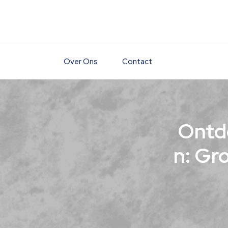
Skip
to
content
Over Ons
Contact
Ontde
n: Gr