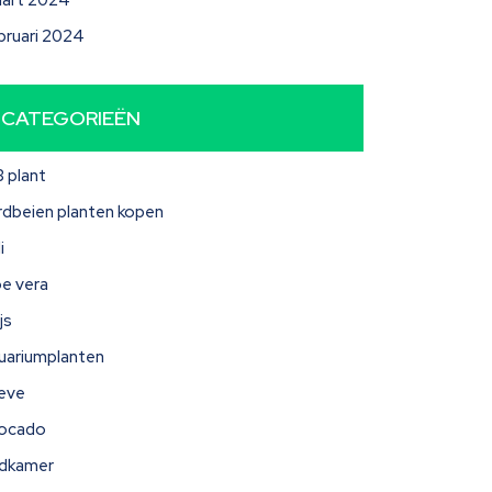
art 2024
bruari 2024
CATEGORIEËN
3 plant
rdbeien planten kopen
i
oe vera
js
uariumplanten
eve
ocado
dkamer