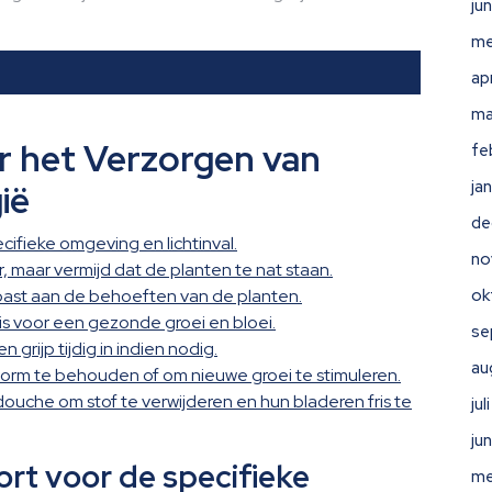
ju
me
ap
ma
or het Verzorgen van
fe
ja
ië
de
cifieke omgeving en lichtinval.
no
 maar vermijd dat de planten te nat staan.
ast aan de behoeften van de planten.
ok
s voor een gezonde groei en bloei.
se
grijp tijdig in indien nodig.
au
vorm te behouden of om nieuwe groei te stimuleren.
ouche om stof te verwijderen en hun bladeren fris te
ju
ju
ort voor de specifieke
me