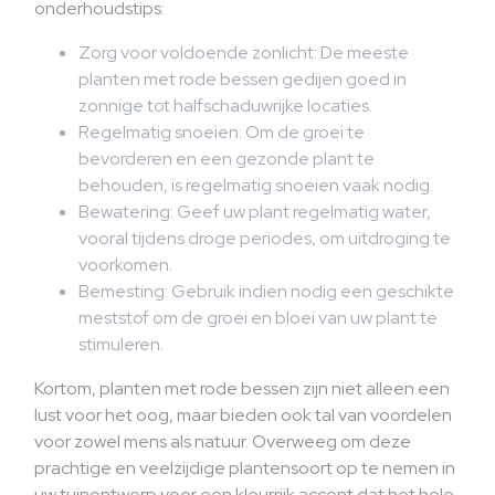
onderhoudstips:
Zorg voor voldoende zonlicht: De meeste
planten met rode bessen gedijen goed in
zonnige tot halfschaduwrijke locaties.
Regelmatig snoeien: Om de groei te
bevorderen en een gezonde plant te
behouden, is regelmatig snoeien vaak nodig.
Bewatering: Geef uw plant regelmatig water,
vooral tijdens droge periodes, om uitdroging te
voorkomen.
Bemesting: Gebruik indien nodig een geschikte
meststof om de groei en bloei van uw plant te
stimuleren.
Kortom, planten met rode bessen zijn niet alleen een
lust voor het oog, maar bieden ook tal van voordelen
voor zowel mens als natuur. Overweeg om deze
prachtige en veelzijdige plantensoort op te nemen in
uw tuinontwerp voor een kleurrijk accent dat het hele