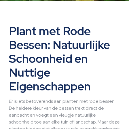
Plant met Rode
Bessen: Natuurlijke
Schoonheid en
Nuttige
Eigenschappen
Er is iets betoverends aan planten met rode bessen.
De heldere kleur van de bessen trekt direct de
aandacht en voegt een vleugje natuurlijke
schoonheid toe aan elke tuin of landschap. Maar deze
planten bieden niet alleen visuele aantrekkingskracht;