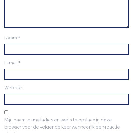
Naam
*
E-mail
*
Website
Mijn naam, e-mailadres en website opslaan in deze
browser voor de volgende keer wanneer ik een reactie