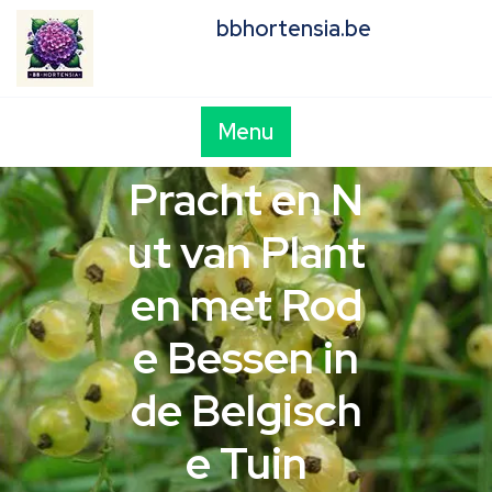
Skip
bbhortensia.be
to
content
Menu
Pracht en N
ut van Plant
en met Rod
e Bessen in
de Belgisch
e Tuin