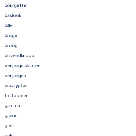
courgette
daslook
dille
droge
droog
duizendknoop
eenjarige planten
eenjarigen
eucalyptus
fruitbomen
gamma
gazon
geel
gele