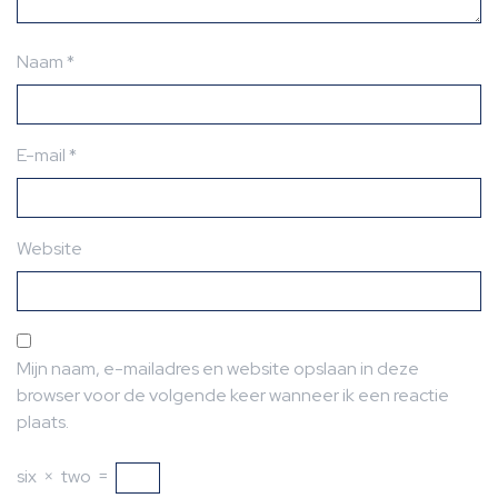
Naam
*
E-mail
*
Website
Mijn naam, e-mailadres en website opslaan in deze
browser voor de volgende keer wanneer ik een reactie
plaats.
six
×
two
=