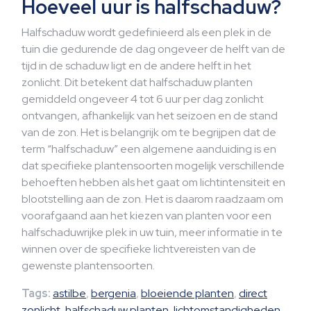
Hoeveel uur is halfschaduw?
Halfschaduw wordt gedefinieerd als een plek in de
tuin die gedurende de dag ongeveer de helft van de
tijd in de schaduw ligt en de andere helft in het
zonlicht. Dit betekent dat halfschaduw planten
gemiddeld ongeveer 4 tot 6 uur per dag zonlicht
ontvangen, afhankelijk van het seizoen en de stand
van de zon. Het is belangrijk om te begrijpen dat de
term “halfschaduw” een algemene aanduiding is en
dat specifieke plantensoorten mogelijk verschillende
behoeften hebben als het gaat om lichtintensiteit en
blootstelling aan de zon. Het is daarom raadzaam om
voorafgaand aan het kiezen van planten voor een
halfschaduwrijke plek in uw tuin, meer informatie in te
winnen over de specifieke lichtvereisten van de
gewenste plantensoorten.
Tags:
astilbe
,
bergenia
,
bloeiende planten
,
direct
zonlicht
,
halfschaduw planten
,
lichtomstandigheden
,