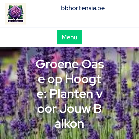
Skip
bbhortensia.be
to
content
Menu
Groene Oas
e op Hoogt
e: Planten v
oor Jouw B
alkon