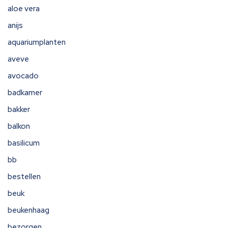
aloe vera
anijs
aquariumplanten
aveve
avocado
badkamer
bakker
balkon
basilicum
bb
bestellen
beuk
beukenhaag
bezorgen