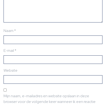
Naam
*
E-mail
*
Website
Mijn naam, e-mailadres en website opslaan in deze
browser voor de volgende keer wanneer ik een reactie