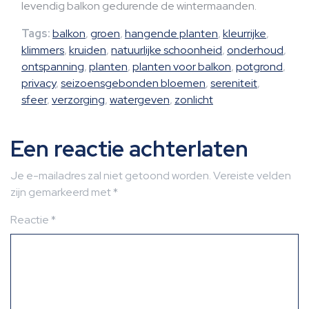
levendig balkon gedurende de wintermaanden.
Tags:
balkon
,
groen
,
hangende planten
,
kleurrijke
,
klimmers
,
kruiden
,
natuurlijke schoonheid
,
onderhoud
,
ontspanning
,
planten
,
planten voor balkon
,
potgrond
,
privacy
,
seizoensgebonden bloemen
,
sereniteit
,
sfeer
,
verzorging
,
watergeven
,
zonlicht
Een reactie achterlaten
Je e-mailadres zal niet getoond worden.
Vereiste velden
zijn gemarkeerd met
*
Reactie
*